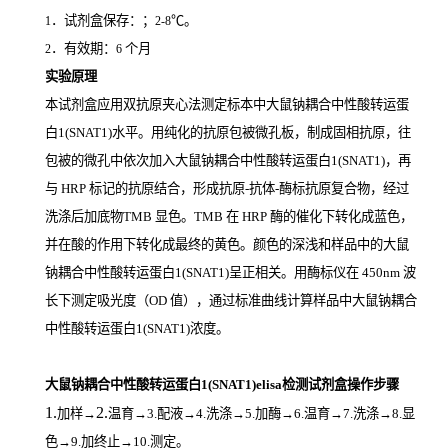
．试剂盒保存：；
℃。
1
2-8
．有效期：
个月
2
6
实验原理
本试剂盒应用双抗原夹心法测定标本中大鼠钠耦合中性酸转运蛋
白1(SNAT1)
水平。用纯化的抗原包被微孔板，制成固相抗原，往
包被的微孔中依次加入大鼠钠耦合中性酸转运蛋白1(SNAT1)，再
与
HRP
标记的抗原结合，形成抗原
-
抗体
-
酶标抗原复合物，经过
洗涤后加底物
TMB
显色。
TMB
在
HRP
酶的催化下转化成蓝色，
并在酸的作用下转化成最终的黄色。颜色的深浅和样品中的大鼠
钠耦合中性酸转运蛋白1(SNAT1)
呈正相关。用酶标仪在
450nm
波
长下测定吸光度（
OD
值），通过标准曲线计算样品中大鼠钠耦合
中性酸转运蛋白1(SNAT1)
浓度。
大鼠钠耦合中性酸转运蛋白1(SNAT1)elisa检测试剂盒操作步骤
1.
2.
加样
→
温育
→3.配液→4.洗涤→5.加酶→6.温育→7.洗涤→8.显
色→9.加终止→10.测定。