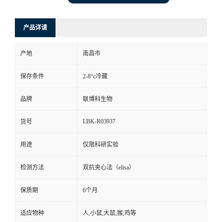
产品详请
产地
南昌市
保存条件
2-8°c冷藏
品牌
联博科生物
LBK-R03937
货号
用途
仅限科研实验
检测方法
双抗夹心法（elisa）
保质期
6个月
适应物种
人,小鼠,大鼠,猴,鸡等