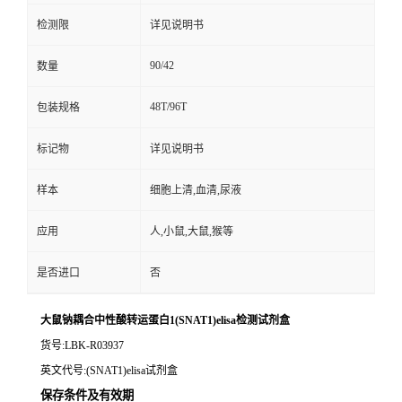
检测限
详见说明书
90/42
数量
48T/96T
包装规格
标记物
详见说明书
样本
细胞上清,血清,尿液
应用
人,小鼠,大鼠,猴等
是否进口
否
大鼠钠耦合中性酸转运蛋白1(SNAT1)elisa检测试剂盒
货号
:LBK-R03937
英文代号
:(SNAT1)elisa试剂盒
保存条件及有效期