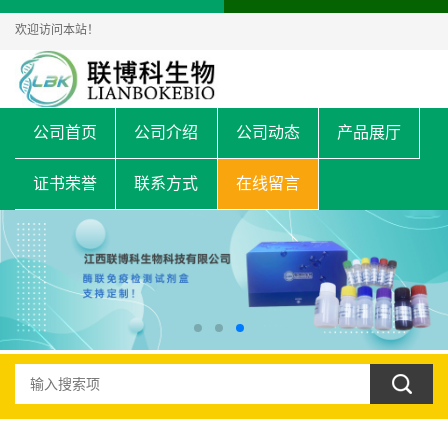
欢迎访问本站！
公司首页
公司介绍
公司动态
产品展厅
证书荣誉
联系方式
在线留言