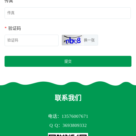
传真
*
验证码
换一张
提交
联系我们
电话：13576007671
Q
Q：3693809332