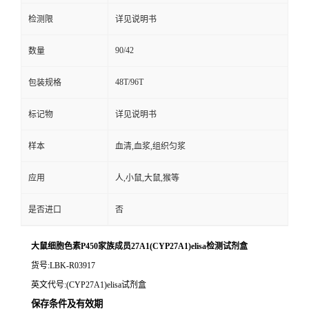
检测限
详见说明书
90/42
数量
48T/96T
包装规格
标记物
详见说明书
样本
血清,血浆,组织匀浆
应用
人,小鼠,大鼠,猴等
是否进口
否
大鼠细胞色素P450家族成员27A1(CYP27A1)elisa检测试剂盒
货号
:LBK-R03917
英文代号
:(CYP27A1)elisa试剂盒
保存条件及有效期