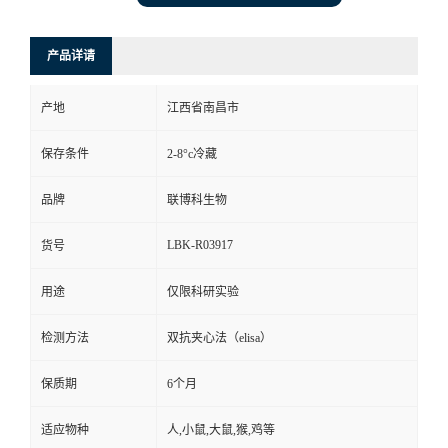
产品详请
产地
江西省南昌市
保存条件
2-8°c冷藏
品牌
联博科生物
LBK-R03917
货号
用途
仅限科研实验
检测方法
双抗夹心法（elisa）
保质期
6个月
适应物种
人,小鼠,大鼠,猴,鸡等