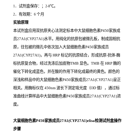
．试剂盒保存：；
℃。
1
2-8
．有效期：
个月
2
6
实验原理
本试剂盒应用双抗原夹心法测定标本中大鼠细胞色素P450家族成
员27A1(CYP27A1)
水平。用纯化的抗原包被微孔板，制成固相抗
原，往包被的微孔中依次加入大鼠细胞色素P450家族成员
27A1(CYP27A1)，再与
HRP
标记的抗原结合，形成抗原
-
抗体
-
酶
标抗原复合物，经过洗涤后加底物
TMB
显色。
TMB
在
HRP
酶的
催化下转化成蓝色，并在酸的作用下转化成最终的黄色。颜色的
深浅和样品中的大鼠细胞色素P450家族成员27A1(CYP27A1)
呈正
相关。用酶标仪在
450nm
波长下测定吸光度（
OD
值），通过标
准曲线计算样品中大鼠细胞色素P450家族成员27A1(CYP27A1)
浓
度。
大鼠细胞色素P450家族成员27A1(CYP27A1)elisa检测试剂盒操作
步骤