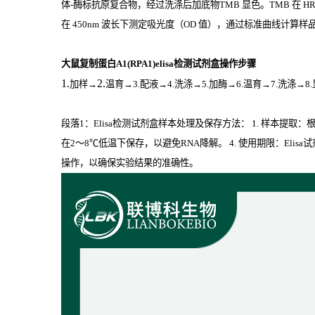
体
-
酶标抗原复合物，经过洗涤后加底物
TMB
显色。
TMB
在
H
在
450nm
波长下测定吸光度（
OD
值），通过标准曲线计算样品中
大鼠复制蛋白A1(RPA1)elisa检测试剂盒操作步骤
1.
2.
加样
→
温育
→3.配液→4.洗涤→5.加酶→6.温育→7.洗涤→8
段落1：Elisa检测试剂盒样本处理及保存方法： 1. 样本提
在2～8℃低温下保存，以避免RNA降解。 4. 使用期限：El
操作，以确保实验结果的准确性。