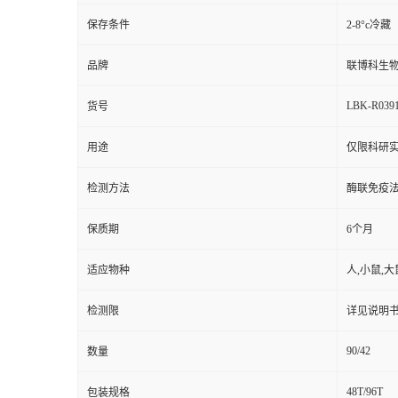
保存条件
2-8°c冷藏
品牌
联博科生
LBK-R039
货号
用途
仅限科研
检测方法
酶联免疫
保质期
6个月
适应物种
人,小鼠,大
检测限
详见说明
90/42
数量
48T/96T
包装规格