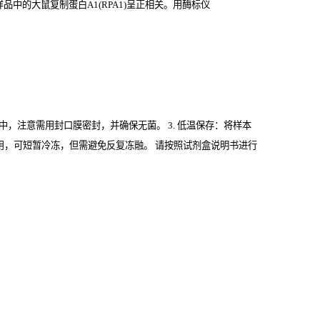
的大鼠复制蛋白A1(RPA1)
呈正相关。用酶标仪
管中，注意需用封口膜密封，并确保无菌。 3. 低温保存：将样本
期内使用，可短暂冷冻，但需避免反复冻融。 请按照试剂盒说明书进行