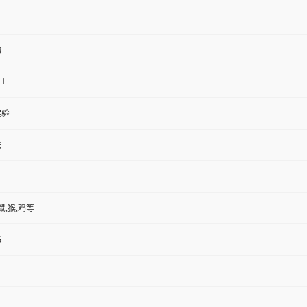
物
11
实验
法
鼠,猴,鸡等
书