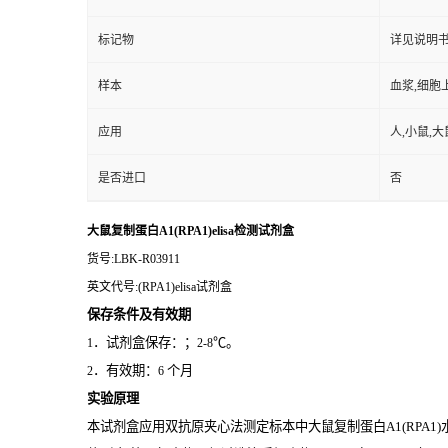
标记物
详见说明
样本
血浆,细胞
应用
人,小鼠,大
是否进口
否
大鼠复制蛋白A1(RPA1)elisa检测试剂盒
货号
:LBK-R03911
英文代号
:(RPA1)elisa试剂盒
保存条件及有效期
．试剂盒保存：；
℃。
1
2-8
．有效期：
个月
2
6
实验原理
本试剂盒应用双抗原夹心法测定标本中大鼠复制蛋白A1(RPA1)