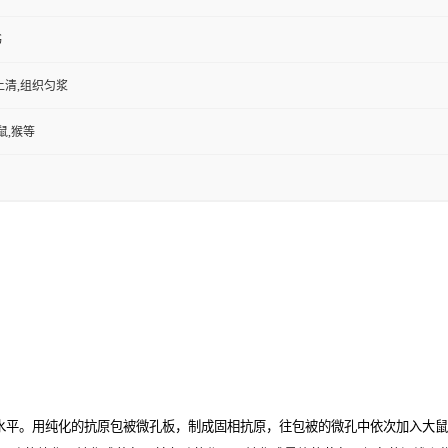
书
上清,组织匀浆
鼠,猴等
水平。用纯化的抗原包被微孔板，制成固相抗原，往包被的微孔中依次加入大鼠复制