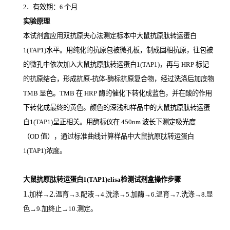
．有效期：
个月
2
6
实验原理
本试剂盒应用双抗原夹心法测定标本中大鼠抗原肽转运蛋白
1(TAP1)
水平。用纯化的抗原包被微孔板，制成固相抗原，往包被
的微孔中依次加入大鼠抗原肽转运蛋白1(TAP1)，再与
HRP
标记
的抗原结合，形成抗原
-
抗体
-
酶标抗原复合物，经过洗涤后加底物
TMB
显色。
TMB
在
HRP
酶的催化下转化成蓝色，并在酸的作用
下转化成最终的黄色。颜色的深浅和样品中的大鼠抗原肽转运蛋
白1(TAP1)
呈正相关。用酶标仪在
450nm
波长下测定吸光度
（
OD
值），通过标准曲线计算样品中大鼠抗原肽转运蛋白
1(TAP1)
浓度。
大鼠抗原肽转运蛋白1(TAP1)elisa检测试剂盒操作步骤
1.
2.
加样
→
温育
→3.配液→4.洗涤→5.加酶→6.温育→7.洗涤→8.显
色→9.加终止→10.测定。