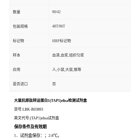
90/42
数量
48T/96T
包装规格
标记物
HRP标记物
样本
血清,血浆,组织匀浆
应用
人,小鼠,大鼠,猴等
是否进口
否
大鼠抗原肽转运蛋白1(TAP1)elisa检测试剂盒
货号
:LBK-R03893
英文代号
:(TAP1)elisa试剂盒
保存条件及有效期
．试剂盒保存：；
℃。
1
2-8