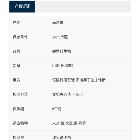
产品详请
产地
南昌市
保存条件
2-8°c冷藏
品牌
联博科生物
LBK-R03893
货号
用途
仅限科研实验,不得用于临床诊断
检测方法
双抗夹心法（elisa）
保质期
6个月
适应物种
人,小鼠,大鼠,猴,鸡等
检测限
详见说明书