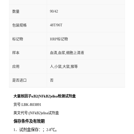
90/42
数量
48T/96T
包装规格
标记物
HRP标记物
样本
血清,血浆,细胞上清液
应用
人,小鼠,大鼠,猴等
是否进口
否
大鼠核因子κB2(NFkB2)elisa检测试剂盒
货号
:LBK-R03891
英文代号
:(NFkB2)elisa试剂盒
保存条件及有效期
．试剂盒保存：；
℃。
1
2-8