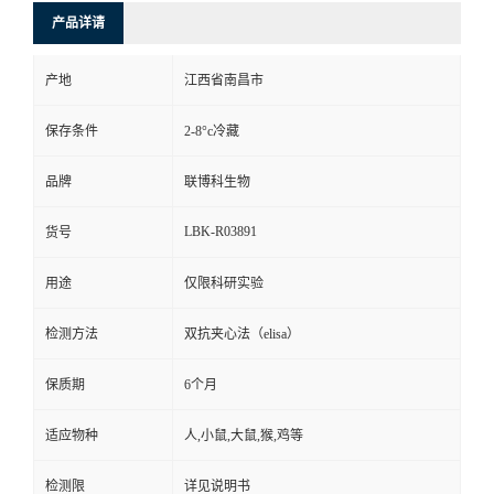
产品详请
产地
江西省南昌市
保存条件
2-8°c冷藏
品牌
联博科生物
LBK-R03891
货号
用途
仅限科研实验
检测方法
双抗夹心法（elisa）
保质期
6个月
适应物种
人,小鼠,大鼠,猴,鸡等
检测限
详见说明书