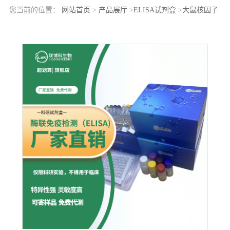
您当前的位置：
网站首页
>
产品展厅
>
ELISA试剂盒
>
大鼠核因子
κB2(NFkB2)elisa检测试剂盒