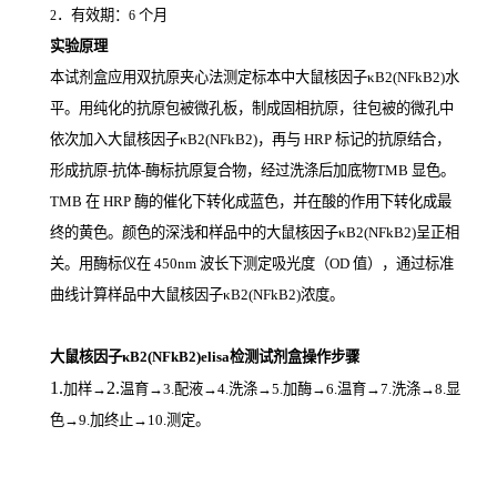
．有效期：
个月
2
6
实验原理
本试剂盒应用双抗原夹心法测定标本中大鼠核因子κB2(NFkB2)
水
平。用纯化的抗原包被微孔板，制成固相抗原，往包被的微孔中
依次加入大鼠核因子κB2(NFkB2)，再与
HRP
标记的抗原结合，
形成抗原
-
抗体
-
酶标抗原复合物，经过洗涤后加底物
TMB
显色。
TMB
在
HRP
酶的催化下转化成蓝色，并在酸的作用下转化成最
终的黄色。颜色的深浅和样品中的大鼠核因子κB2(NFkB2)
呈正相
关。用酶标仪在
450nm
波长下测定吸光度（
OD
值），通过标准
曲线计算样品中大鼠核因子κB2(NFkB2)
浓度。
大鼠核因子κB2(NFkB2)elisa检测试剂盒操作步骤
1.
2.
加样
→
温育
→3.配液→4.洗涤→5.加酶→6.温育→7.洗涤→8.显
色→9.加终止→10.测定。