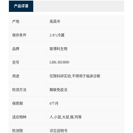
产品详请
产地
南昌市
保存条件
2-8°c冷藏
品牌
联博科生物
LBK-R03890
货号
用途
仅限科研实验,不得用于临床诊断
检测方法
酶联免疫法
保质期
6个月
适应物种
人,小鼠,大鼠,猴,鸡等
检测限
详见说明书