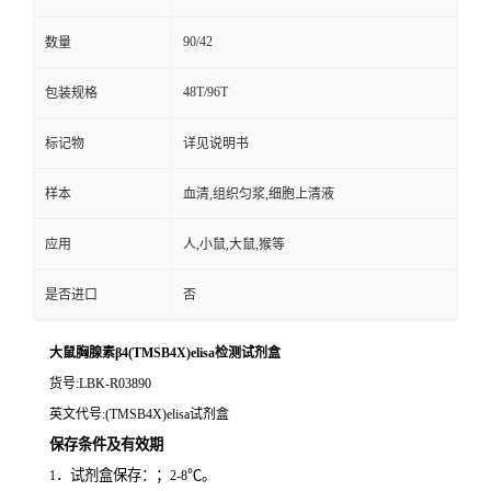
90/42
数量
48T/96T
包装规格
标记物
详见说明书
样本
血清,组织匀浆,细胞上清液
应用
人,小鼠,大鼠,猴等
是否进口
否
大鼠胸腺素β4(TMSB4X)elisa检测试剂盒
货号
:LBK-R03890
英文代号
:(TMSB4X)elisa试剂盒
保存条件及有效期
．试剂盒保存：；
℃。
1
2-8