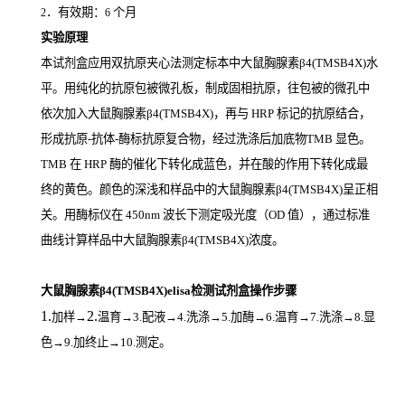
．有效期：
个月
2
6
实验原理
本试剂盒应用双抗原夹心法测定标本中大鼠胸腺素β4(TMSB4X)
水
平。用纯化的抗原包被微孔板，制成固相抗原，往包被的微孔中
依次加入大鼠胸腺素β4(TMSB4X)，再与
HRP
标记的抗原结合，
形成抗原
-
抗体
-
酶标抗原复合物，经过洗涤后加底物
TMB
显色。
TMB
在
HRP
酶的催化下转化成蓝色，并在酸的作用下转化成最
终的黄色。颜色的深浅和样品中的大鼠胸腺素β4(TMSB4X)
呈正相
关。用酶标仪在
450nm
波长下测定吸光度（
OD
值），通过标准
曲线计算样品中大鼠胸腺素β4(TMSB4X)
浓度。
大鼠胸腺素β4(TMSB4X)elisa检测试剂盒操作步骤
1.
2.
加样
→
温育
→3.配液→4.洗涤→5.加酶→6.温育→7.洗涤→8.显
色→9.加终止→10.测定。