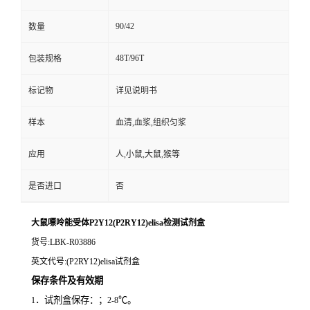
90/42
数量
48T/96T
包装规格
标记物
详见说明书
样本
血清,血浆,组织匀浆
应用
人,小鼠,大鼠,猴等
是否进口
否
大鼠嘌呤能受体P2Y12(P2RY12)elisa检测试剂盒
货号
:LBK-R03886
英文代号
:(P2RY12)elisa试剂盒
保存条件及有效期
．试剂盒保存：；
℃。
1
2-8