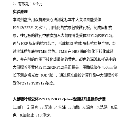
．有效期：
个月
2
6
实验原理
本试剂盒应用双抗原夹心法测定标本中大鼠嘌呤能受体
P2Y12(P2RY12)
水平。用纯化的抗原包被微孔板，制成固相抗
原，往包被的微孔中依次加入大鼠嘌呤能受体P2Y12(P2RY12)，
再与
HRP
标记的抗原结合，形成抗原
-
抗体
-
酶标抗原复合物，经
过洗涤后加底物
TMB
显色。
TMB
在
HRP
酶的催化下转化成蓝
色，并在酸的作用下转化成最终的黄色。颜色的深浅和样品中的
大鼠嘌呤能受体P2Y12(P2RY12)
呈正相关。用酶标仪在
450nm
波
长下测定吸光度（
OD
值），通过标准曲线计算样品中大鼠嘌呤能
受体P2Y12(P2RY12)
浓度。
大鼠嘌呤能受体P2Y12(P2RY12)elisa检测试剂盒操作步骤
1.
2.
加样
→
温育
→3.配液→4.洗涤→5.加酶→6.温育→7.洗涤→8.显
色→9.加终止→10.测定。