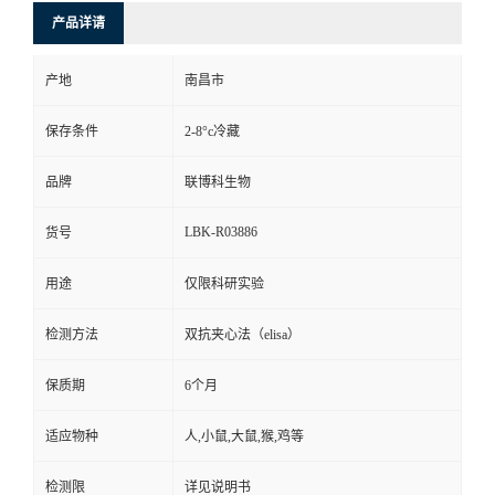
产品详请
产地
南昌市
保存条件
2-8°c冷藏
品牌
联博科生物
LBK-R03886
货号
用途
仅限科研实验
检测方法
双抗夹心法（elisa）
保质期
6个月
适应物种
人,小鼠,大鼠,猴,鸡等
检测限
详见说明书