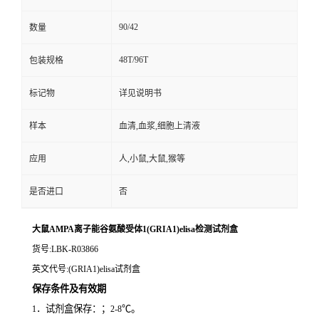
90/42
数量
48T/96T
包装规格
标记物
详见说明书
样本
血清,血浆,细胞上清液
应用
人,小鼠,大鼠,猴等
是否进口
否
大鼠AMPA离子能谷氨酸受体1(GRIA1)elisa检测试剂盒
货号
:LBK-R03866
英文代号
:(GRIA1)elisa试剂盒
保存条件及有效期
．试剂盒保存：；
℃。
1
2-8