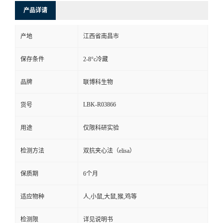
产品详请
产地
江西省南昌市
保存条件
2-8°c冷藏
品牌
联博科生物
LBK-R03866
货号
用途
仅限科研实验
检测方法
双抗夹心法（elisa）
保质期
6个月
适应物种
人,小鼠,大鼠,猴,鸡等
检测限
详见说明书