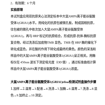
．有效期：
个月
2
6
实验原理
本试剂盒应用双抗原夹心法测定标本中大鼠AMPA离子能谷氨酸
受体1(GRIA1)
水平。用纯化的抗原包被微孔板，制成固相抗原，
往包被的微孔中依次加入大鼠AMPA离子能谷氨酸受体
1(GRIA1)，再与
HRP
标记的抗原结合，形成抗原
-
抗体
-
酶标抗原
复合物，经过洗涤后加底物
TMB
显色。
TMB
在
HRP
酶的催化下
转化成蓝色，并在酸的作用下转化成最终的黄色。颜色的深浅和
样品中的大鼠AMPA离子能谷氨酸受体1(GRIA1)
呈正相关。用酶
标仪在
450nm
波长下测定吸光度（
OD
值），通过标准曲线计算
样品中大鼠AMPA离子能谷氨酸受体1(GRIA1)
浓度。
大鼠AMPA离子能谷氨酸受体1(GRIA1)elisa检测试剂盒操作步骤
1.
2.
加样
→
温育
→3.配液→4.洗涤→5.加酶→6.温育→7.洗涤→8.显
色→9.加终止→10.测定。