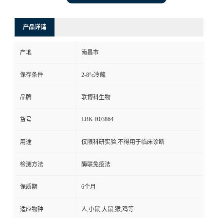
产品详请
产地
南昌市
保存条件
2-8°c冷藏
品牌
联博科生物
LBK-R03864
货号
用途
仅限科研实验,不得用于临床诊断
检测方法
酶联免疫法
保质期
6个月
适应物种
人,小鼠,大鼠,猴,鸡等