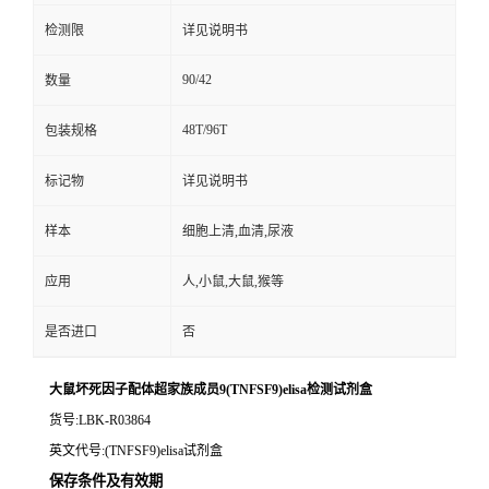
检测限
详见说明书
90/42
数量
48T/96T
包装规格
标记物
详见说明书
样本
细胞上清,血清,尿液
应用
人,小鼠,大鼠,猴等
是否进口
否
大鼠坏死因子配体超家族成员9(TNFSF9)elisa检测试剂盒
货号
:LBK-R03864
英文代号
:(TNFSF9)elisa试剂盒
保存条件及有效期