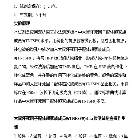
．试剂盒保存：；
℃。
1
2-8
．有效期：
个月
2
6
实验原理
本试剂盒应用双抗原夹心法测定标本中大鼠坏死因子配体超家族
成员9(TNFSF9)
水平。用纯化的抗原包被微孔板，制成固相抗原，
往包被的微孔中依次加入大鼠坏死因子配体超家族成员
9(TNFSF9)，再与
HRP
标记的抗原结合，形成抗原
-
抗体
-
酶标抗原
复合物，经过洗涤后加底物
TMB
显色。
TMB
在
HRP
酶的催化下
转化成蓝色，并在酸的作用下转化成最终的黄色。颜色的深浅和
样品中的大鼠坏死因子配体超家族成员9(TNFSF9)
呈正相关。用酶
标仪在
450nm
波长下测定吸光度（
OD
值），通过标准曲线计算
样品中大鼠坏死因子配体超家族成员9(TNFSF9)
浓度。
大鼠坏死因子配体超家族成员9(TNFSF9)elisa检测试剂盒操作步
骤
1.
2.
加样
→
温育
→3.配液→4.洗涤→5.加酶→6.温育→7.洗涤→8.显