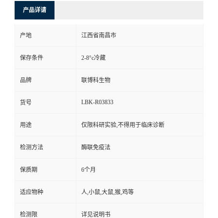
产品详请
产地
江西省南昌市
保存条件
2-8°c冷藏
品牌
联博科生物
LBK-R03833
货号
用途
仅限科研实验,不得用于临床诊断
检测方法
酶联免疫法
保质期
6个月
适应物种
人,小鼠,大鼠,猴,鸡等
检测限
详见说明书