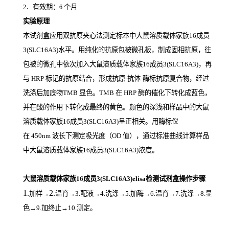
．有效期：
个月
2
6
实验原理
本试剂盒应用双抗原夹心法测定标本中大鼠溶质载体家族16成员
3(SLC16A3)
水平。用纯化的抗原包被微孔板，制成固相抗原，往
包被的微孔中依次加入大鼠溶质载体家族16成员3(SLC16A3)，再
与
HRP
标记的抗原结合，形成抗原
-
抗体
-
酶标抗原复合物，经过
洗涤后加底物
TMB
显色。
TMB
在
HRP
酶的催化下转化成蓝色，
并在酸的作用下转化成最终的黄色。颜色的深浅和样品中的大鼠
溶质载体家族16成员3(SLC16A3)
呈正相关。用酶标仪
在
450nm
波长下测定吸光度（
OD
值），通过标准曲线计算样品
中大鼠溶质载体家族16成员3(SLC16A3)
浓度。
大鼠溶质载体家族16成员3(SLC16A3)elisa检测试剂盒操作步骤
1.
2.
加样
→
温育
→3.配液→4.洗涤→5.加酶→6.温育→7.洗涤→8.显
色→9.加终止→10.测定。