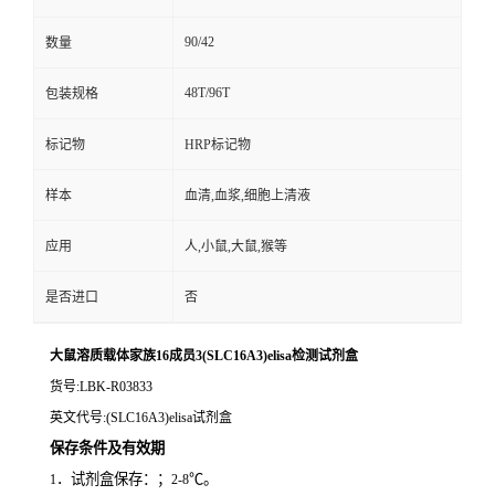
90/42
数量
48T/96T
包装规格
标记物
HRP标记物
样本
血清,血浆,细胞上清液
应用
人,小鼠,大鼠,猴等
是否进口
否
大鼠溶质载体家族16成员3(SLC16A3)elisa检测试剂盒
货号
:LBK-R03833
英文代号
:(SLC16A3)elisa试剂盒
保存条件及有效期
．试剂盒保存：；
℃。
1
2-8