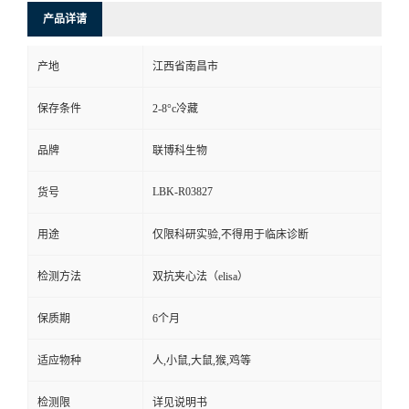
产品详请
产地
江西省南昌市
保存条件
2-8°c冷藏
品牌
联博科生物
LBK-R03827
货号
用途
仅限科研实验,不得用于临床诊断
检测方法
双抗夹心法（elisa）
保质期
6个月
适应物种
人,小鼠,大鼠,猴,鸡等
检测限
详见说明书