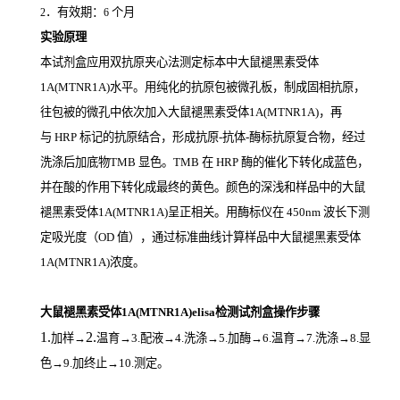
．有效期：
个月
2
6
实验原理
本试剂盒应用双抗原夹心法测定标本中大鼠褪黑素受体
1A(MTNR1A)
水平。用纯化的抗原包被微孔板，制成固相抗原，
往包被的微孔中依次加入大鼠褪黑素受体1A(MTNR1A)，再
与
HRP
标记的抗原结合，形成抗原
-
抗体
-
酶标抗原复合物，经过
洗涤后加底物
TMB
显色。
TMB
在
HRP
酶的催化下转化成蓝色，
并在酸的作用下转化成最终的黄色。颜色的深浅和样品中的大鼠
褪黑素受体1A(MTNR1A)
呈正相关。用酶标仪在
450nm
波长下测
定吸光度（
OD
值），通过标准曲线计算样品中大鼠褪黑素受体
1A(MTNR1A)
浓度。
大鼠褪黑素受体1A(MTNR1A)elisa检测试剂盒操作步骤
1.
2.
加样
→
温育
→3.配液→4.洗涤→5.加酶→6.温育→7.洗涤→8.显
色→9.加终止→10.测定。