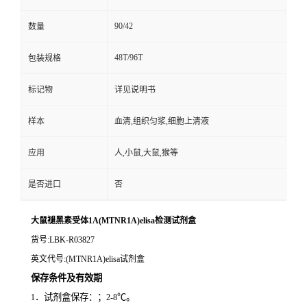
90/42
数量
48T/96T
包装规格
标记物
详见说明书
样本
血清,组织匀浆,细胞上清液
应用
人,小鼠,大鼠,猴等
是否进口
否
大鼠褪黑素受体1A(MTNR1A)elisa检测试剂盒
货号
:LBK-R03827
英文代号
:(MTNR1A)elisa试剂盒
保存条件及有效期
．试剂盒保存：；
℃。
1
2-8