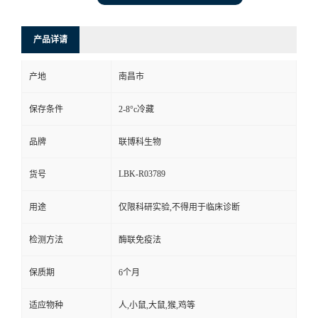
产品详请
产地
南昌市
保存条件
2-8°c冷藏
品牌
联博科生物
LBK-R03789
货号
用途
仅限科研实验,不得用于临床诊断
检测方法
酶联免疫法
保质期
6个月
适应物种
人,小鼠,大鼠,猴,鸡等