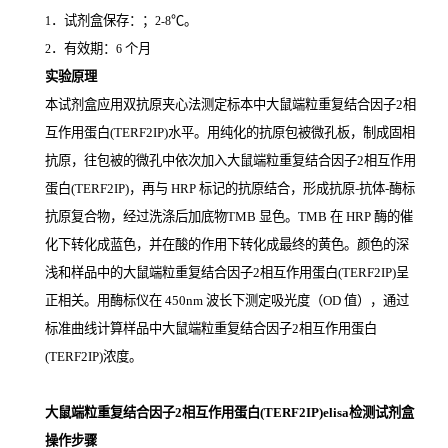
．试剂盒保存：；
℃。
1
2-8
．有效期：
个月
2
6
实验原理
本试剂盒应用双抗原夹心法测定标本中大鼠端粒重复结合因子2相
互作用蛋白(TERF2IP)
水平。用纯化的抗原包被微孔板，制成固相
抗原，往包被的微孔中依次加入大鼠端粒重复结合因子2相互作用
蛋白(TERF2IP)，再与
HRP
标记的抗原结合，形成抗原
-
抗体
-
酶标
抗原复合物，经过洗涤后加底物
TMB
显色。
TMB
在
HRP
酶的催
化下转化成蓝色，并在酸的作用下转化成最终的黄色。颜色的深
浅和样品中的大鼠端粒重复结合因子2相互作用蛋白(TERF2IP)
呈
正相关。用酶标仪在
450nm
波长下测定吸光度（
OD
值），通过
标准曲线计算样品中大鼠端粒重复结合因子2相互作用蛋白
(TERF2IP)
浓度。
大鼠端粒重复结合因子2相互作用蛋白(TERF2IP)elisa检测试剂盒
操作步骤