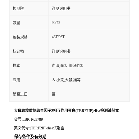
检测限
详见说明书
90/42
数量
48T/96T
包装规格
标记物
详见说明书
样本
血清,血浆,组织匀浆
应用
人,小鼠,大鼠,猴等
是否进口
否
大鼠端粒重复结合因子2相互作用蛋白(TERF2IP)elisa检测试剂盒
货号
:LBK-R03789
英文代号
:(TERF2IP)elisa试剂盒
保存条件及有效期