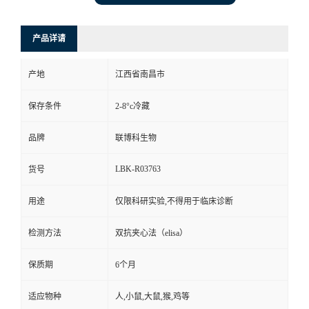
产品详请
产地
江西省南昌市
保存条件
2-8°c冷藏
品牌
联博科生物
LBK-R03763
货号
用途
仅限科研实验,不得用于临床诊断
检测方法
双抗夹心法（elisa）
保质期
6个月
适应物种
人,小鼠,大鼠,猴,鸡等