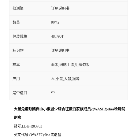
检测限
详见说明书
90/42
数量
48T/96T
包装规格
标记物
详见说明书
样本
血浆,细胞上清,组织匀浆
应用
人,小鼠,大鼠,猴等
是否进口
否
大鼠免疫缺陷伴血小板减少综合征蛋白家族成员2(WASF2)elisa检测试
剂盒
货号
:LBK-R03763
英文代号
:(WASF2)elisa试剂盒