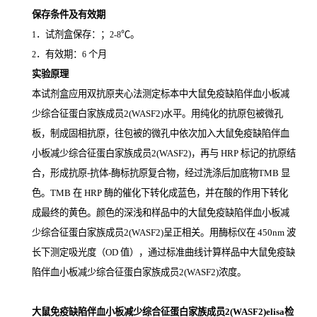
保存条件及有效期
．试剂盒保存：；
℃。
1
2-8
．有效期：
个月
2
6
实验原理
本试剂盒应用双抗原夹心法测定标本中大鼠免疫缺陷伴血小板减
少综合征蛋白家族成员2(WASF2)
水平。用纯化的抗原包被微孔
板，制成固相抗原，往包被的微孔中依次加入大鼠免疫缺陷伴血
小板减少综合征蛋白家族成员2(WASF2)，再与
HRP
标记的抗原结
合，形成抗原
-
抗体
-
酶标抗原复合物，经过洗涤后加底物
TMB
显
色。
TMB
在
HRP
酶的催化下转化成蓝色，并在酸的作用下转化
成最终的黄色。颜色的深浅和样品中的大鼠免疫缺陷伴血小板减
少综合征蛋白家族成员2(WASF2)
呈正相关。用酶标仪在
450nm
波
长下测定吸光度（
OD
值），通过标准曲线计算样品中大鼠免疫缺
陷伴血小板减少综合征蛋白家族成员2(WASF2)
浓度。
大鼠免疫缺陷伴血小板减少综合征蛋白家族成员2(WASF2)elisa检