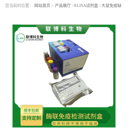
您当前的位置：
网站首页
>
产品展厅
>
ELISA试剂盒
>
大鼠免疫缺
陷伴血小板减少综合征蛋白家族成员2(WASF2)elisa检测试剂盒