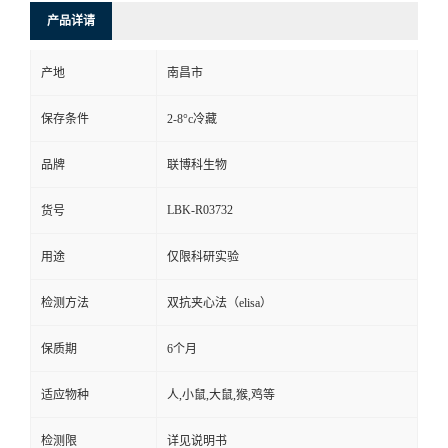
产品详请
产地
南昌市
保存条件
2-8°c冷藏
品牌
联博科生物
LBK-R03732
货号
用途
仅限科研实验
检测方法
双抗夹心法（elisa）
保质期
6个月
适应物种
人,小鼠,大鼠,猴,鸡等
检测限
详见说明书