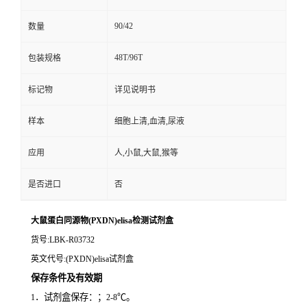
90/42
数量
48T/96T
包装规格
标记物
详见说明书
样本
细胞上清,血清,尿液
应用
人,小鼠,大鼠,猴等
是否进口
否
大鼠蛋白同源物(PXDN)elisa检测试剂盒
货号
:LBK-R03732
英文代号
:(PXDN)elisa试剂盒
保存条件及有效期
．试剂盒保存：；
℃。
1
2-8