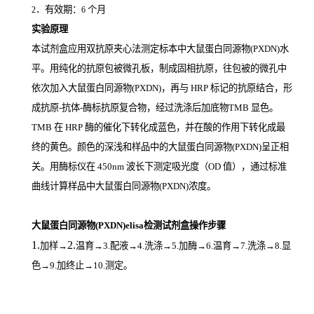
．有效期：
个月
2
6
实验原理
本试剂盒应用双抗原夹心法测定标本中大鼠蛋白同源物(PXDN)
水
平。用纯化的抗原包被微孔板，制成固相抗原，往包被的微孔中
依次加入大鼠蛋白同源物(PXDN)，再与
HRP
标记的抗原结合，形
成抗原
-
抗体
-
酶标抗原复合物，经过洗涤后加底物
TMB
显色。
TMB
在
HRP
酶的催化下转化成蓝色，并在酸的作用下转化成最
终的黄色。颜色的深浅和样品中的大鼠蛋白同源物(PXDN)
呈正相
关。用酶标仪在
450nm
波长下测定吸光度（
OD
值），通过标准
曲线计算样品中大鼠蛋白同源物(PXDN)
浓度。
大鼠蛋白同源物(PXDN)elisa检测试剂盒操作步骤
1.
2.
加样
→
温育
→3.配液→4.洗涤→5.加酶→6.温育→7.洗涤→8.显
色→9.加终止→10.测定。