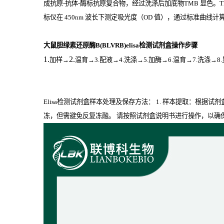
成抗原
-
抗体
-
酶标抗原复合物，经过洗涤后加底物
TMB
显色。
标仪在
450nm
波长下测定吸光度（
OD
值），通过标准曲线计算样
大鼠胆绿素还原酶B(BLVRB)elisa检测试剂盒操作步骤
1.
2.
加样
→
温育
→3.配液→4.洗涤→5.加酶→6.温育→7.洗涤→8
Elisa检测试剂盒样本处理及保存方法： 1. 样本提取：根据试
冻，但需避免反复冻融。 请按照试剂盒说明书进行操作，以确