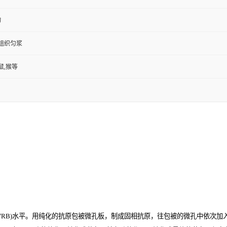
物
,组织匀浆
鼠,猴等
RB)
水平。用纯化的抗原包被微孔板，制成固相抗原，往包被的微孔中依次加入大