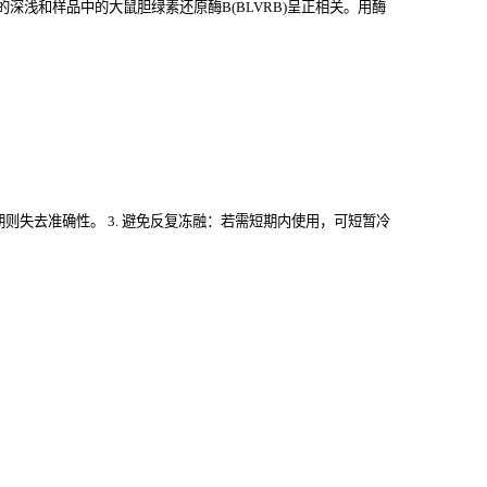
浅和样品中的大鼠胆绿素还原酶B(BLVRB)
呈正相关。用酶
过期则失去准确性。 3. 避免反复冻融：若需短期内使用，可短暂冷