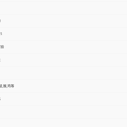
物
21
实验
法
鼠,猴,鸡等
书