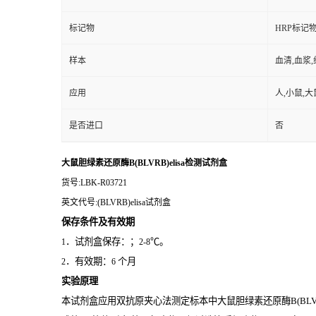
标记物
HRP标记
样本
血清,血浆
应用
人,小鼠,大
是否进口
否
大鼠胆绿素还原酶B(BLVRB)elisa检测试剂盒
货号
:LBK-R03721
英文代号
:(BLVRB)elisa试剂盒
保存条件及有效期
．试剂盒保存：；
℃。
1
2-8
．有效期：
个月
2
6
实验原理
本试剂盒应用双抗原夹心法测定标本中大鼠胆绿素还原酶B(BLV