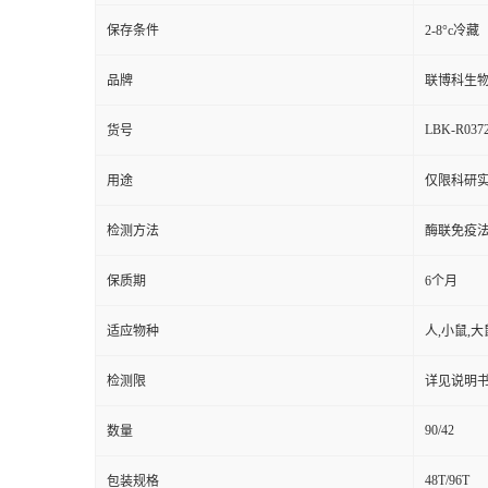
保存条件
2-8°c冷藏
品牌
联博科生
LBK-R037
货号
用途
仅限科研
检测方法
酶联免疫
保质期
6个月
适应物种
人,小鼠,大
检测限
详见说明
90/42
数量
48T/96T
包装规格