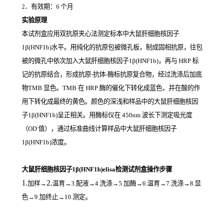
．有效期：
个月
2
6
实验原理
本试剂盒应用双抗原夹心法测定标本中大鼠肝细胞核因子
1β(HNF1b)
水平。用纯化的抗原包被微孔板，制成固相抗原，往包
被的微孔中依次加入大鼠肝细胞核因子1β(HNF1b)，再与
HRP
标
记的抗原结合，形成抗原
-
抗体
-
酶标抗原复合物，经过洗涤后加底
物
TMB
显色。
TMB
在
HRP
酶的催化下转化成蓝色，并在酸的作
用下转化成最终的黄色。颜色的深浅和样品中的大鼠肝细胞核因
子1β(HNF1b)
呈正相关。用酶标仪在
450nm
波长下测定吸光度
（
OD
值），通过标准曲线计算样品中大鼠肝细胞核因子
1β(HNF1b)
浓度。
大鼠肝细胞核因子1β(HNF1b)elisa检测试剂盒操作步骤
1.
2.
加样
→
温育
→3.配液→4.洗涤→5.加酶→6.温育→7.洗涤→8.显
色→9.加终止→10.测定。