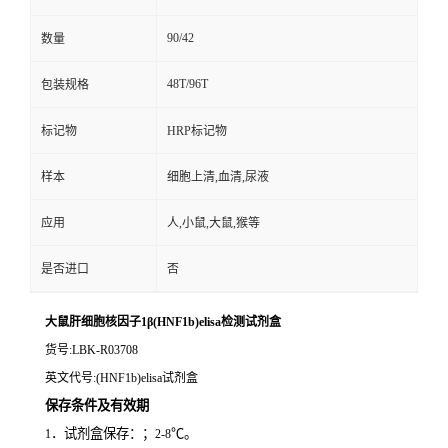
90/42
数量
48T/96T
包装规格
标记物
HRP标记物
样本
细胞上清,血清,尿液
应用
人,小鼠,大鼠,猴等
是否进口
否
大鼠肝细胞核因子1β(HNF1b)elisa检测试剂盒
货号
:LBK-R03708
英文代号
:(HNF1b)elisa试剂盒
保存条件及有效期
．试剂盒保存：；
℃。
1
2-8