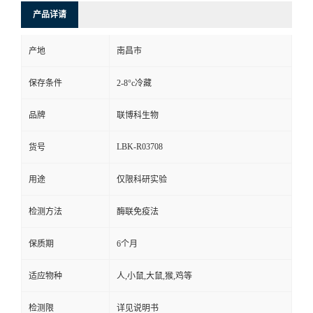
产品详请
产地
南昌市
保存条件
2-8°c冷藏
品牌
联博科生物
LBK-R03708
货号
用途
仅限科研实验
检测方法
酶联免疫法
保质期
6个月
适应物种
人,小鼠,大鼠,猴,鸡等
检测限
详见说明书