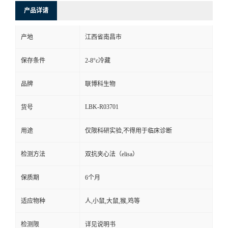
产品详请
产地
江西省南昌市
保存条件
2-8°c冷藏
品牌
联博科生物
LBK-R03701
货号
用途
仅限科研实验,不得用于临床诊断
检测方法
双抗夹心法（elisa）
保质期
6个月
适应物种
人,小鼠,大鼠,猴,鸡等
检测限
详见说明书