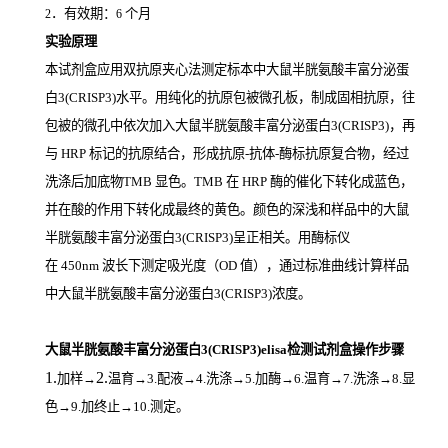
．有效期：
个月
2
6
实验原理
本试剂盒应用双抗原夹心法测定标本中大鼠半胱氨酸丰富分泌蛋
白3(CRISP3)
水平。用纯化的抗原包被微孔板，制成固相抗原，往
包被的微孔中依次加入大鼠半胱氨酸丰富分泌蛋白3(CRISP3)，再
与
HRP
标记的抗原结合，形成抗原
-
抗体
-
酶标抗原复合物，经过
洗涤后加底物
TMB
显色。
TMB
在
HRP
酶的催化下转化成蓝色，
并在酸的作用下转化成最终的黄色。颜色的深浅和样品中的大鼠
半胱氨酸丰富分泌蛋白3(CRISP3)
呈正相关。用酶标仪
在
450nm
波长下测定吸光度（
OD
值），通过标准曲线计算样品
中大鼠半胱氨酸丰富分泌蛋白3(CRISP3)
浓度。
大鼠半胱氨酸丰富分泌蛋白3(CRISP3)elisa检测试剂盒操作步骤
1.
2.
加样
→
温育
→3.配液→4.洗涤→5.加酶→6.温育→7.洗涤→8.显
色→9.加终止→10.测定。