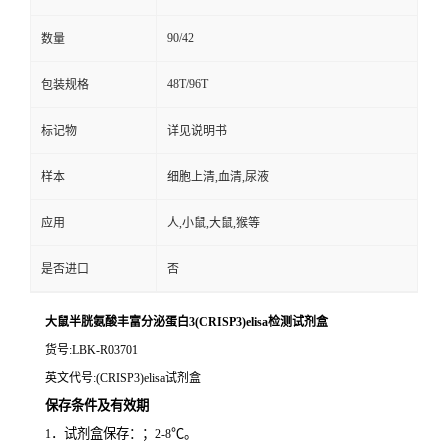
90/42
数量
48T/96T
包装规格
标记物
详见说明书
样本
细胞上清,血清,尿液
应用
人,小鼠,大鼠,猴等
是否进口
否
大鼠半胱氨酸丰富分泌蛋白3(CRISP3)elisa检测试剂盒
货号
:LBK-R03701
英文代号
:(CRISP3)elisa试剂盒
保存条件及有效期
．试剂盒保存：；
℃。
1
2-8