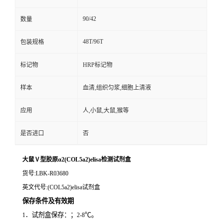
90/42
数量
48T/96T
包装规格
标记物
HRP标记物
样本
血清,组织匀浆,细胞上清液
应用
人,小鼠,大鼠,猴等
是否进口
否
大鼠Ⅴ型胶原α2(COL5a2)elisa检测试剂盒
货号
:LBK-R03680
英文代号
:(COL5a2)elisa试剂盒
保存条件及有效期
．试剂盒保存：；
℃。
1
2-8