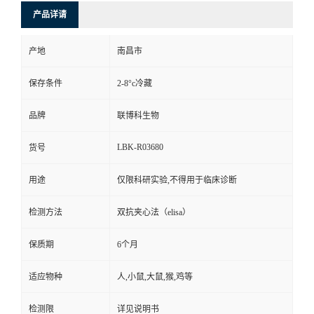
产品详请
产地
南昌市
保存条件
2-8°c冷藏
品牌
联博科生物
LBK-R03680
货号
用途
仅限科研实验,不得用于临床诊断
检测方法
双抗夹心法（elisa）
保质期
6个月
适应物种
人,小鼠,大鼠,猴,鸡等
检测限
详见说明书