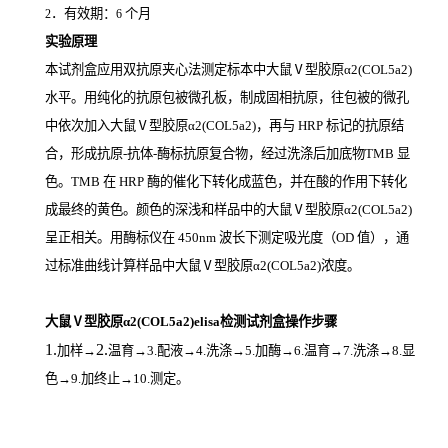
．有效期：
个月
2
6
实验原理
本试剂盒应用双抗原夹心法测定标本中大鼠Ⅴ型胶原α2(COL5a2)
水平。用纯化的抗原包被微孔板，制成固相抗原，往包被的微孔
中依次加入大鼠Ⅴ型胶原α2(COL5a2)，再与
HRP
标记的抗原结
合，形成抗原
-
抗体
-
酶标抗原复合物，经过洗涤后加底物
TMB
显
色。
TMB
在
HRP
酶的催化下转化成蓝色，并在酸的作用下转化
成最终的黄色。颜色的深浅和样品中的大鼠Ⅴ型胶原α2(COL5a2)
呈正相关。用酶标仪在
450nm
波长下测定吸光度（
OD
值），通
过标准曲线计算样品中大鼠Ⅴ型胶原α2(COL5a2)
浓度。
大鼠Ⅴ型胶原α2(COL5a2)elisa检测试剂盒操作步骤
1.
2.
加样
→
温育
→3.配液→4.洗涤→5.加酶→6.温育→7.洗涤→8.显
色→9.加终止→10.测定。