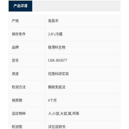
产品详请
产地
南昌市
保存条件
2-8°c冷藏
品牌
联博科生物
LBK-R03677
货号
用途
仅限科研实验
检测方法
酶联免疫法
保质期
6个月
适应物种
人,小鼠,大鼠,猴,鸡等
检测限
详见说明书