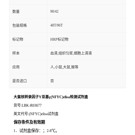
90/42
数量
48T/96T
包装规格
标记物
HRP标记物
样本
血清,组织匀浆,细胞上清液
应用
人,小鼠,大鼠,猴等
是否进口
否
大鼠核转录因子Y亚基γ(NFYC)elisa检测试剂盒
货号
:LBK-R03677
英文代号
:(NFYC)elisa试剂盒
保存条件及有效期
．试剂盒保存：；
℃。
1
2-8