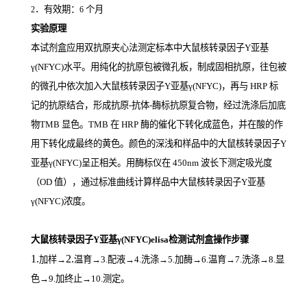
．有效期：
个月
2
6
实验原理
本试剂盒应用双抗原夹心法测定标本中大鼠核转录因子Y亚基
γ(NFYC)
水平。用纯化的抗原包被微孔板，制成固相抗原，往包被
的微孔中依次加入大鼠核转录因子Y亚基γ(NFYC)，再与
HRP
标
记的抗原结合，形成抗原
-
抗体
-
酶标抗原复合物，经过洗涤后加底
物
TMB
显色。
TMB
在
HRP
酶的催化下转化成蓝色，并在酸的作
用下转化成最终的黄色。颜色的深浅和样品中的大鼠核转录因子Y
亚基γ(NFYC)
呈正相关。用酶标仪在
450nm
波长下测定吸光度
（
OD
值），通过标准曲线计算样品中大鼠核转录因子Y亚基
γ(NFYC)
浓度。
大鼠核转录因子Y亚基γ(NFYC)elisa检测试剂盒操作步骤
1.
2.
加样
→
温育
→3.配液→4.洗涤→5.加酶→6.温育→7.洗涤→8.显
色→9.加终止→10.测定。