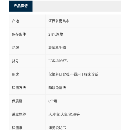
产品详请
产地
江西省南昌市
保存条件
2-8°c冷藏
品牌
联博科生物
LBK-R03673
货号
用途
仅限科研实验,不得用于临床诊断
检测方法
酶联免疫法
保质期
6个月
适应物种
人,小鼠,大鼠,猴,鸡等
检测限
详见说明书