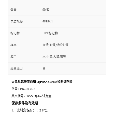
90/42
数量
48T/96T
包装规格
标记物
HRP标记物
样本
血清,血浆,组织匀浆
应用
人,小鼠,大鼠,猴等
是否进口
否
大鼠丝氨酸蛋白酶33(PRSS33)elisa检测试剂盒
货号
:LBK-R03673
英文代号
:(PRSS33)elisa试剂盒
保存条件及有效期
．试剂盒保存：；
℃。
1
2-8