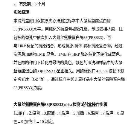
．有效期：
个月
2
6
实验原理
本试剂盒应用双抗原夹心法测定标本中大鼠丝氨酸蛋白酶
33(PRSS33)
水平。用纯化的抗原包被微孔板，制成固相抗原，往
包被的微孔中依次加入大鼠丝氨酸蛋白酶33(PRSS33)，再
与
HRP
标记的抗原结合，形成抗原
-
抗体
-
酶标抗原复合物，经过
洗涤后加底物
TMB
显色。
TMB
在
HRP
酶的催化下转化成蓝色，
并在酸的作用下转化成最终的黄色。颜色的深浅和样品中的大鼠
丝氨酸蛋白酶33(PRSS33)
呈正相关。用酶标仪在
450nm
波长下测
定吸光度（
OD
值），通过标准曲线计算样品中大鼠丝氨酸蛋白酶
33(PRSS33)
浓度。
大鼠丝氨酸蛋白酶33(PRSS33)elisa检测试剂盒操作步骤
1.
2.
加样
→
温育
→3.配液→4.洗涤→5.加酶→6.温育→7.洗涤→8.显
色→9.加终止→10.测定。