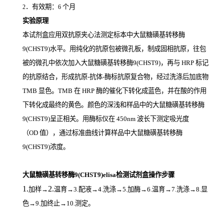
．有效期：
个月
2
6
实验原理
本试剂盒应用双抗原夹心法测定标本中大鼠糖磺基转移酶
9(CHST9)
水平。用纯化的抗原包被微孔板，制成固相抗原，往包
被的微孔中依次加入大鼠糖磺基转移酶9(CHST9)，再与
HRP
标记
的抗原结合，形成抗原
-
抗体
-
酶标抗原复合物，经过洗涤后加底物
TMB
显色。
TMB
在
HRP
酶的催化下转化成蓝色，并在酸的作用
下转化成最终的黄色。颜色的深浅和样品中的大鼠糖磺基转移酶
9(CHST9)
呈正相关。用酶标仪在
450nm
波长下测定吸光度
（
OD
值），通过标准曲线计算样品中大鼠糖磺基转移酶
9(CHST9)
浓度。
大鼠糖磺基转移酶9(CHST9)elisa检测试剂盒操作步骤
1.
2.
加样
→
温育
→3.配液→4.洗涤→5.加酶→6.温育→7.洗涤→8.显
色→9.加终止→10.测定。