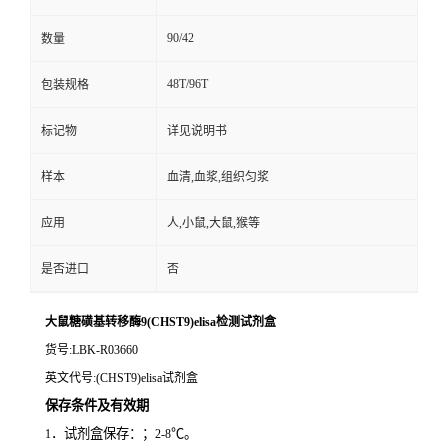
90/42
数量
48T/96T
包装规格
标记物
详见说明书
样本
血清,血浆,组织匀浆
应用
人,小鼠,大鼠,猴等
是否进口
否
大鼠糖磺基转移酶9(CHST9)elisa检测试剂盒
货号
:LBK-R03660
英文代号
:(CHST9)elisa试剂盒
保存条件及有效期
．试剂盒保存：；
℃。
1
2-8