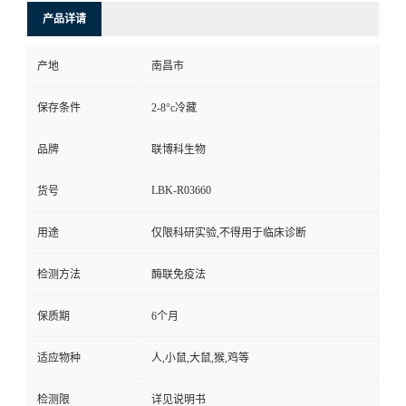
产品详请
产地
南昌市
保存条件
2-8°c冷藏
品牌
联博科生物
LBK-R03660
货号
用途
仅限科研实验,不得用于临床诊断
检测方法
酶联免疫法
保质期
6个月
适应物种
人,小鼠,大鼠,猴,鸡等
检测限
详见说明书