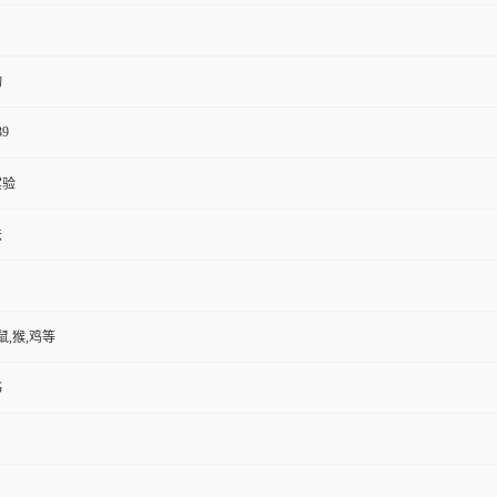
物
39
实验
法
鼠,猴,鸡等
书