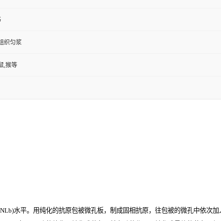
书
,组织匀浆
鼠,猴等
Lb)
水平。用纯化的抗原包被微孔板，制成固相抗原，往包被的微孔中依次加入大