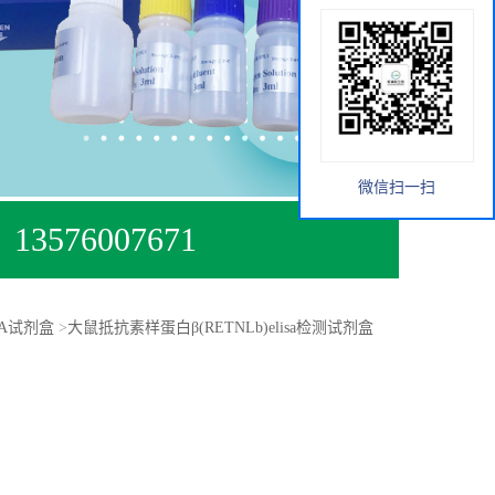
微信扫一扫
13576007671
SA试剂盒
>
大鼠抵抗素样蛋白β(RETNLb)elisa检测试剂盒