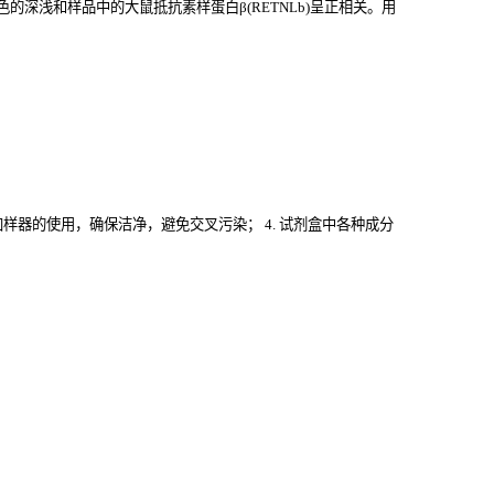
深浅和样品中的大鼠抵抗素样蛋白β(RETNLb)
呈正相关。用
意加样器的使用，确保洁净，避免交叉污染； 4. 试剂盒中各种成分