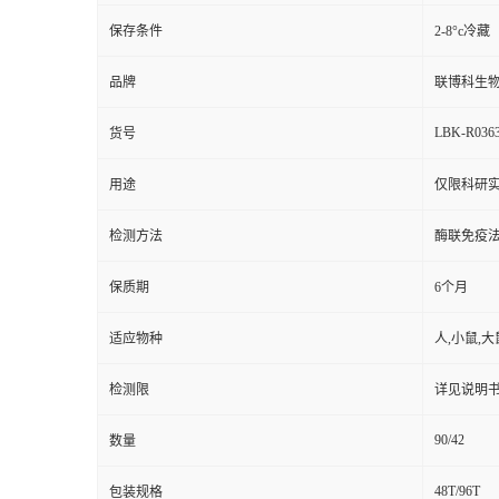
保存条件
2-8°c冷藏
品牌
联博科生
LBK-R036
货号
用途
仅限科研
检测方法
酶联免疫
保质期
6个月
适应物种
人,小鼠,大
检测限
详见说明
90/42
数量
48T/96T
包装规格