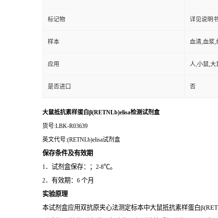
标记物
详见说明
样本
血清,血浆
应用
人,小鼠,大
是否进口
否
大鼠抵抗素样蛋白β(RETNLb)elisa检测试剂盒
货号
:LBK-R03639
英文代号
:(RETNLb)elisa试剂盒
保存条件及有效期
．试剂盒保存：；
℃。
1
2-8
．有效期：
个月
2
6
实验原理
本试剂盒应用双抗原夹心法测定标本中大鼠抵抗素样蛋白β(RETN