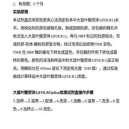
．有效期：
个月
2
6
实验原理
本试剂盒应用双抗原夹心法测定标本中大鼠叶酸受体1(FOLR1)
水
平。用纯化的抗原包被微孔板，制成固相抗原，往包被的微孔中
依次加入大鼠叶酸受体1(FOLR1)，再与
HRP
标记的抗原结合，形
成抗原
-
抗体
-
酶标抗原复合物，经过洗涤后加底物
TMB
显色。
TMB
在
HRP
酶的催化下转化成蓝色，并在酸的作用下转化成最
终的黄色。颜色的深浅和样品中的大鼠叶酸受体1(FOLR1)
呈正相
关。用酶标仪在
450nm
波长下测定吸光度（
OD
值），通过标准
曲线计算样品中大鼠叶酸受体1(FOLR1)
浓度。
大鼠叶酸受体1(FOLR1)elisa检测试剂盒操作步骤
1.
2.
加样
→
温育
→3.配液→4.洗涤→5.加酶→6.温育→7.洗涤→8.显
色→9.加终止→10.测定。