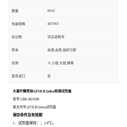
90/42
数量
48T/96T
包装规格
标记物
详见说明书
样本
血清,血浆,组织匀浆
应用
人,小鼠,大鼠,猴等
是否进口
否
大鼠叶酸受体1(FOLR1)elisa检测试剂盒
货号
:LBK-R03598
英文代号
:(FOLR1)elisa试剂盒
保存条件及有效期
．试剂盒保存：；
℃。
1
2-8