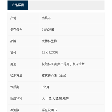
产品详请
产地
南昌市
保存条件
2-8°c冷藏
品牌
联博科生物
LBK-R03598
货号
用途
仅限科研实验,不得用于临床诊断
检测方法
双抗夹心法（elisa）
保质期
6个月
适应物种
人,小鼠,大鼠,猴,鸡等
检测限
详见说明书