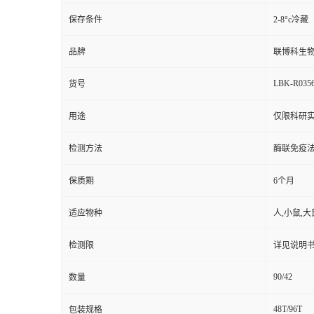
保存条件
2-8°c冷藏
品牌
联博科生
LBK-R035
货号
用途
仅限科研
检测方法
酶联免疫
保质期
6个月
适应物种
人,小鼠,大
检测限
详见说明
90/42
数量
48T/96T
包装规格