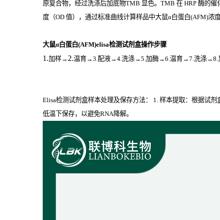
原复合物，经过洗涤后加底物
TMB
显色。
TMB
在
HRP
酶的催
度（
OD
值），通过标准曲线计算样品中大鼠α白蛋白(AFM)
浓
大鼠α白蛋白(AFM)elisa检测试剂盒操作步骤
1.
2.
加样
→
温育
→3.配液→4.洗涤→5.加酶→6.温育→7.洗涤→8
Elisa检测试剂盒样本处理及保存方法： 1. 样本提取：根据
低温下保存，以避免RNA降解。