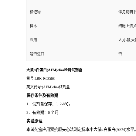
标记物
详见说明
样本
细胞上清,
应用
人,小鼠,大
是否进口
否
大鼠α白蛋白(AFM)elisa检测试剂盒
货号
:LBK-R03568
英文代号
:(AFM)elisa试剂盒
保存条件及有效期
．试剂盒保存：；
℃。
1
2-8
．有效期：
个月
2
6
实验原理
本试剂盒应用双抗原夹心法测定标本中大鼠α白蛋白(AFM)
水平