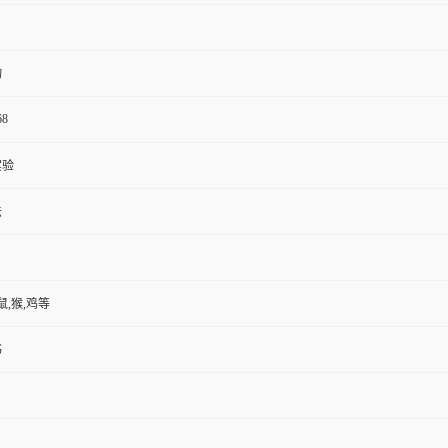
物
68
实验
法
鼠,猴,鸡等
书