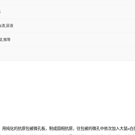
书
血清,尿液
鼠,猴等
。用纯化的抗原包被微孔板，制成固相抗原，往包被的微孔中依次加入大鼠α白蛋