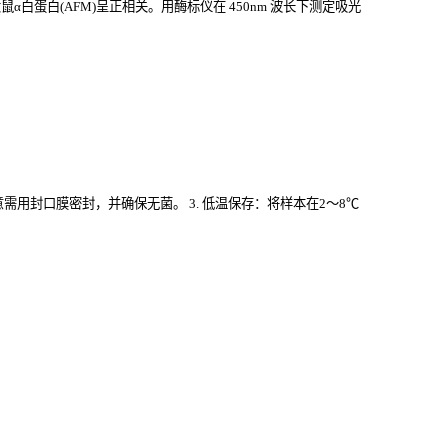
白蛋白(AFM)
呈正相关。用酶标仪在
450nm
波长下测定吸光
意需用封口膜密封，并确保无菌。 3. 低温保存：将样本在2～8℃