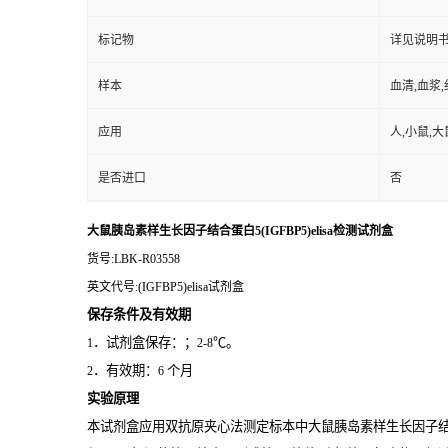
标记物
详见说明
样本
血清,血浆
应用
人,小鼠,大
是否进口
否
大鼠胰岛素样生长因子结合蛋白5(IGFBP5)elisa检测试剂盒
货号
:LBK-R03558
英文代号
:(IGFBP5)elisa试剂盒
保存条件及有效期
．试剂盒保存：；
℃。
1
2-8
．有效期：
个月
2
6
实验原理
本试剂盒应用双抗原夹心法测定标本中大鼠胰岛素样生长因子结合蛋白