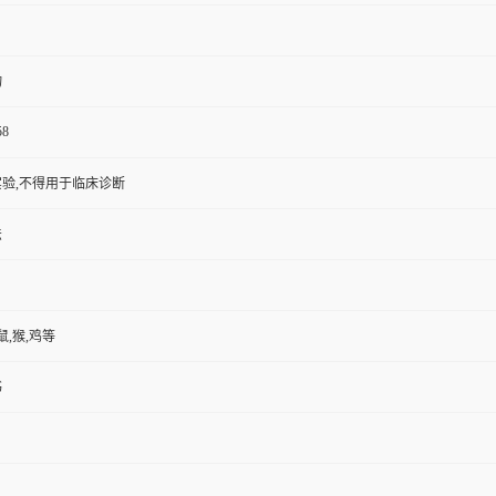
物
58
验,不得用于临床诊断
法
鼠,猴,鸡等
书