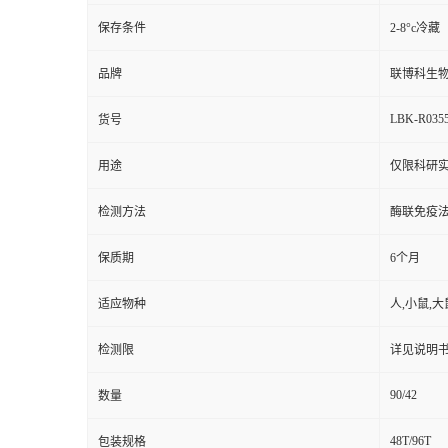
保存条件
2-8°c冷藏
品牌
联博科生
LBK-R035
货号
用途
仅限科研实
检测方法
酶联免疫
保质期
6个月
适应物种
人,小鼠,大
检测限
详见说明
90/42
数量
48T/96T
包装规格