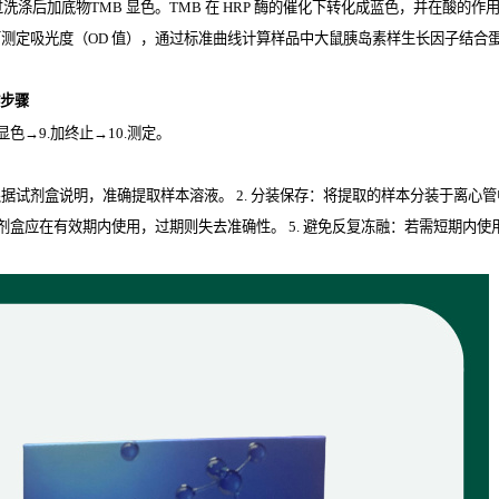
过洗涤后加底物
TMB
显色。
TMB
在
HRP
酶的催化下转化成蓝色，并在酸的作
下测定吸光度（
OD
值），通过标准曲线计算样品中大鼠胰岛素样生长因子结合蛋白5(
作步骤
.显色→9.加终止→10.测定。
取：根据试剂盒说明，准确提取样本溶液。 2. 分装保存：将提取的样本分装于离心
isa试剂盒应在有效期内使用，过期则失去准确性。 5. 避免反复冻融：若需短