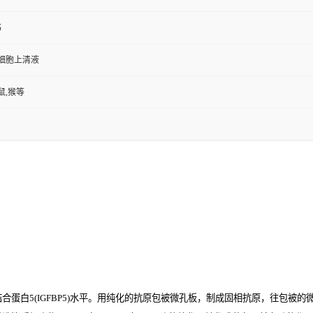
书
,细胞上清液
鼠,猴等
5(IGFBP5)
水平。用纯化的抗原包被微孔板，制成固相抗原，往包被的微孔中