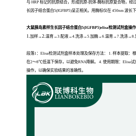
与
HRP
标记的抗原结合，形成抗原
-
抗体
-
酶标抗原复合物，经
长因子结合蛋白5(IGFBP5)
呈正相关。用酶标仪在
450nm
波长
大鼠胰岛素样生长因子结合蛋白5(IGFBP5)elisa检测试剂盒操
1.
2.
加样
→
温育
→3.配液→4.洗涤→5.加酶→6.温育→7.洗涤→8
段落1：Elisa检测试剂盒样本处理及保存方法： 1. 样本提
在2～8℃低温下保存，以避免RNA降解。 4. 使用期限：El
操作，以确保实验结果的准确性。