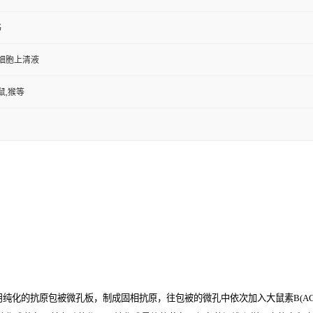
书
,细胞上清液
鼠,猴等
用纯化的抗原包被微孔板，制成固相抗原，往包被的微孔中依次加入大鼠素B(AC