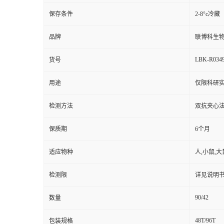
保存条件
2-8°c冷藏
品牌
联博科生
LBK-R034
货号
用途
仅限科研实
检测方法
双抗夹心法（
保质期
6个月
适应物种
人,小鼠,大
检测限
详见说明
90/42
数量
48T/96T
包装规格