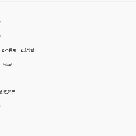
物
93
验,不得用于临床诊断
elisa）
鼠,猴,鸡等
书