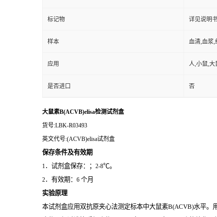
标记物
详见说明
样本
血清,血浆
应用
人,小鼠,大
是否进口
否
大鼠素B(ACVB)elisa检测试剂盒
货号
:LBK-R03493
英文代号
:(ACVB)elisa试剂盒
保存条件及有效期
．试剂盒保存：；
℃。
1
2-8
．有效期：
个月
2
6
实验原理
本试剂盒应用双抗原夹心法测定标本中大鼠素B(ACVB)
水平。