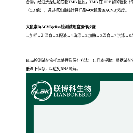
合物，经过洗涤后加底物
TMB
显色。
TMB
在
HRP
酶的催化下
（
OD
值），通过标准曲线计算样品中大鼠素B(ACVB)
浓度。
大鼠素B(ACVB)elisa检测试剂盒操作步骤
1.
2.
加样
→
温育
→3.配液→4.洗涤→5.加酶→6.温育→7.洗涤→8
Elisa检测试剂盒样本处理及保存方法： 1. 样本提取：根据
低温下保存，以避免RNA降解。