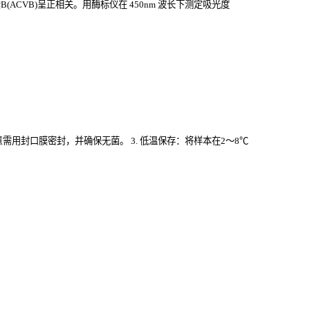
ACVB)
呈正相关。用酶标仪在
450nm
波长下测定吸光度
意需用封口膜密封，并确保无菌。 3. 低温保存：将样本在2～8℃