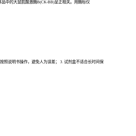
的大鼠肌酸激酶B(CK-BB)
呈正相关。用酶标仪
格按照说明书操作，避免人为误差； 3. 试剂盒不适合长时间保