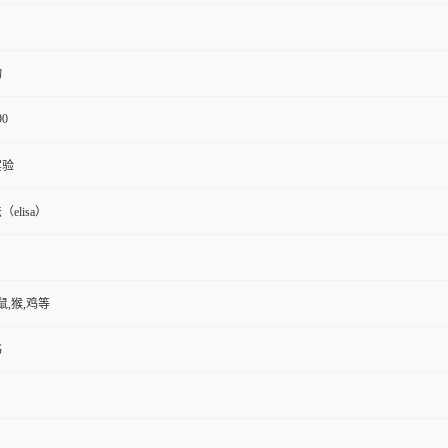
物
90
实验
elisa）
鼠,猴,鸡等
书