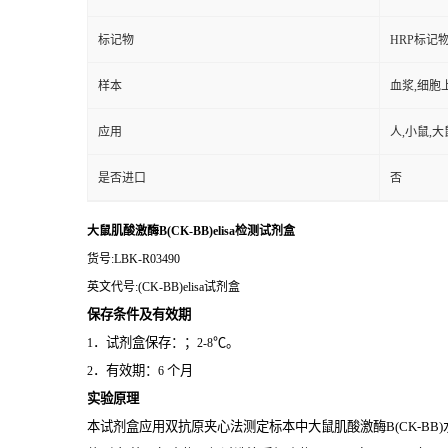
标记物
HRP标记
样本
血浆,细胞
应用
人,小鼠,大
是否进口
否
大鼠肌酸激酶B(CK-BB)elisa检测试剂盒
货号
:LBK-R03490
英文代号
:(CK-BB)elisa试剂盒
保存条件及有效期
．试剂盒保存：；
℃。
1
2-8
．有效期：
个月
2
6
实验原理
本试剂盒应用双抗原夹心法测定标本中大鼠肌酸激酶B(CK-BB)