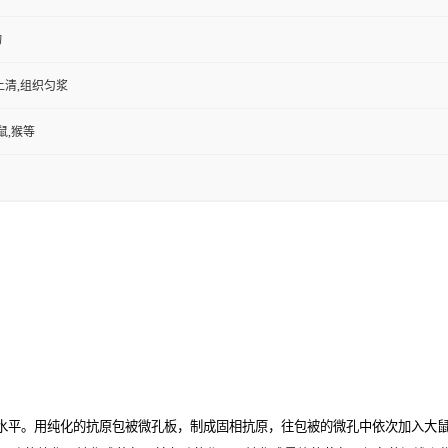
物
上清,组织匀浆
鼠,猴等
水平。用纯化的抗原包被微孔板，制成固相抗原，往包被的微孔中依次加入大鼠肌酸