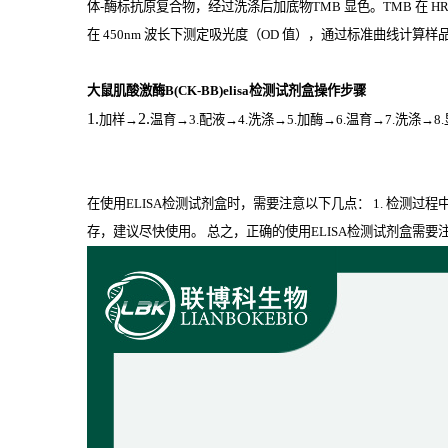
体
-
酶标抗原复合物，经过洗涤后加底物
TMB
显色。
TMB
在
H
在
450nm
波长下测定吸光度（
OD
值），通过标准曲线计算样品中
大鼠肌酸激酶B(CK-BB)elisa检测试剂盒操作步骤
1.
2.
加样
→
温育
→3.配液→4.洗涤→5.加酶→6.温育→7.洗涤→8
在使用ELISA检测试剂盒时，需要注意以下几点： 1. 检测过
存，建议尽快使用。 总之，正确的使用ELISA检测试剂盒需