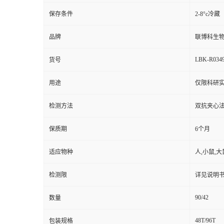
保存条件
2-8°c冷藏
品牌
联博科生
LBK-R034
货号
用途
仅限科研
检测方法
双抗夹心法（
保质期
6个月
适应物种
人,小鼠,大
检测限
详见说明
90/42
数量
48T/96T
包装规格