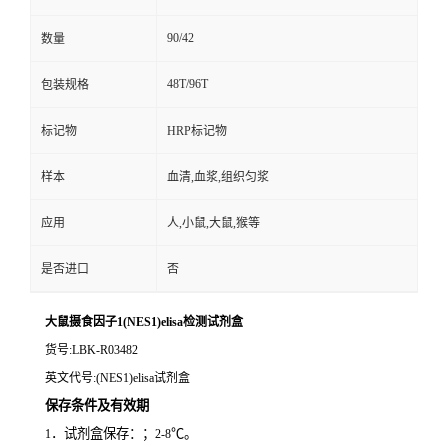
90/42
数量
48T/96T
包装规格
标记物
HRP标记物
样本
血清,血浆,组织匀浆
应用
人,小鼠,大鼠,猴等
是否进口
否
大鼠摄食因子1(NES1)elisa检测试剂盒
货号
:LBK-R03482
英文代号
:(NES1)elisa试剂盒
保存条件及有效期
．试剂盒保存：；
℃。
1
2-8