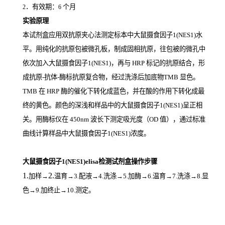
．有效期：
个月
2
6
实验原理
本试剂盒应用双抗原夹心法测定标本中大鼠摄食因子1(NES1)
水
平。用纯化的抗原包被微孔板，制成固相抗原，往包被的微孔中
依次加入大鼠摄食因子1(NES1)，再与
HRP
标记的抗原结合，形
成抗原
-
抗体
-
酶标抗原复合物，经过洗涤后加底物
TMB
显色。
TMB
在
HRP
酶的催化下转化成蓝色，并在酸的作用下转化成最
终的黄色。颜色的深浅和样品中的大鼠摄食因子1(NES1)
呈正相
关。用酶标仪在
450nm
波长下测定吸光度（
OD
值），通过标准
曲线计算样品中大鼠摄食因子1(NES1)
浓度。
大鼠摄食因子1(NES1)elisa检测试剂盒操作步骤
1.
2.
加样
→
温育
→3.配液→4.洗涤→5.加酶→6.温育→7.洗涤→8.显
色→9.加终止→10.测定。