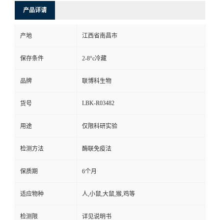
产品详请
产地
江西省南昌市
保存条件
2-8°c冷藏
品牌
联博科生物
LBK-R03482
货号
用途
仅限科研实验
检测方法
酶联免疫法
保质期
6个月
适应物种
人,小鼠,大鼠,猴,鸡等
检测限
详见说明书