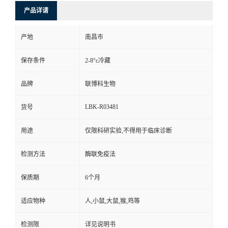
产品详请
产地
南昌市
保存条件
2-8°c冷藏
品牌
联博科生物
LBK-R03481
货号
用途
仅限科研实验,不得用于临床诊断
检测方法
酶联免疫法
保质期
6个月
适应物种
人,小鼠,大鼠,猴,鸡等
检测限
详见说明书