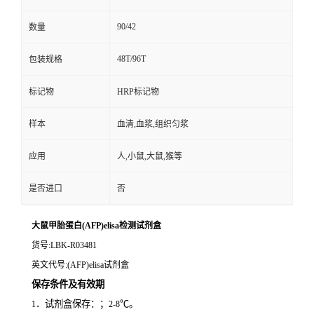
90/42
数量
48T/96T
包装规格
标记物
HRP标记物
样本
血清,血浆,组织匀浆
应用
人,小鼠,大鼠,猴等
是否进口
否
大鼠甲胎蛋白(AFP)elisa检测试剂盒
货号
:LBK-R03481
英文代号
:(AFP)elisa试剂盒
保存条件及有效期
．试剂盒保存：；
℃。
1
2-8