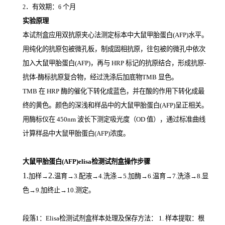
．有效期：
个月
2
6
实验原理
本试剂盒应用双抗原夹心法测定标本中大鼠甲胎蛋白(AFP)
水平。
用纯化的抗原包被微孔板，制成固相抗原，往包被的微孔中依次
加入大鼠甲胎蛋白(AFP)，再与
HRP
标记的抗原结合，形成抗原
-
抗体
-
酶标抗原复合物，经过洗涤后加底物
TMB
显色。
TMB
在
HRP
酶的催化下转化成蓝色，并在酸的作用下转化成最
终的黄色。颜色的深浅和样品中的大鼠甲胎蛋白(AFP)
呈正相关。
用酶标仪在
450nm
波长下测定吸光度（
OD
值），通过标准曲线
计算样品中大鼠甲胎蛋白(AFP)
浓度。
大鼠甲胎蛋白(AFP)elisa检测试剂盒操作步骤
1.
2.
加样
→
温育
→3.配液→4.洗涤→5.加酶→6.温育→7.洗涤→8.显
色→9.加终止→10.测定。
段落1：Elisa检测试剂盒样本处理及保存方法： 1. 样本提取：根