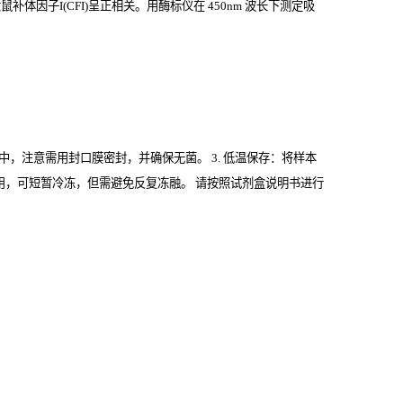
体因子I(CFI)
呈正相关。用酶标仪在
450nm
波长下测定吸
管中，注意需用封口膜密封，并确保无菌。 3. 低温保存：将样本
期内使用，可短暂冷冻，但需避免反复冻融。 请按照试剂盒说明书进行