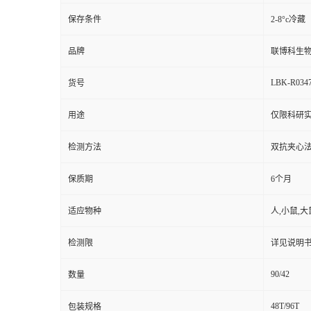
保存条件
2-8°c冷藏
品牌
联博科生
LBK-R034
货号
用途
仅限科研
检测方法
双抗夹心法（
保质期
6个月
适应物种
人,小鼠,大
检测限
详见说明
90/42
数量
48T/96T
包装规格