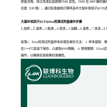
原复合物，经过洗涤后加底物
TMB
显色。
TMB
在
HRP
酶的催
光度（
OD
值），通过标准曲线计算样品中大鼠补体因子I(CFI)
大鼠补体因子I(CFI)elisa检测试剂盒操作步骤
1.
2.
加样
→
温育
→3.配液→4.洗涤→5.加酶→6.温育→7.洗涤→8
段落1：Elisa检测试剂盒样本处理及保存方法： 1. 样本提
在2～8℃低温下保存，以避免RNA降解。 4. 使用期限：El
操作，以确保实验结果的准确性。