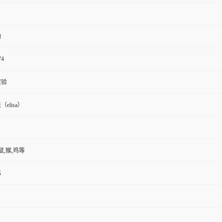
物
74
实验
elisa）
鼠,猴,鸡等
书