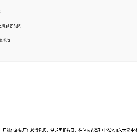
书
上清,组织匀浆
鼠,猴等
。用纯化的抗原包被微孔板，制成固相抗原，往包被的微孔中依次加入大鼠补体因子