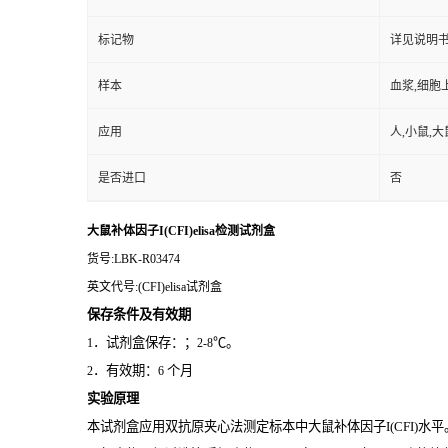
标记物
详见说明
样本
血浆,细胞
应用
人,小鼠,大
是否进口
否
大鼠补体因子I(CFI)elisa检测试剂盒
货号
:LBK-R03474
英文代号
:(CFI)elisa试剂盒
保存条件及有效期
．试剂盒保存：；
℃。
1
2-8
．有效期：
个月
2
6
实验原理
本试剂盒应用双抗原夹心法测定标本中大鼠补体因子I(CFI)
水平