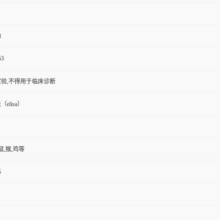
物
53
验,不得用于临床诊断
elisa）
鼠,猴,鸡等
书