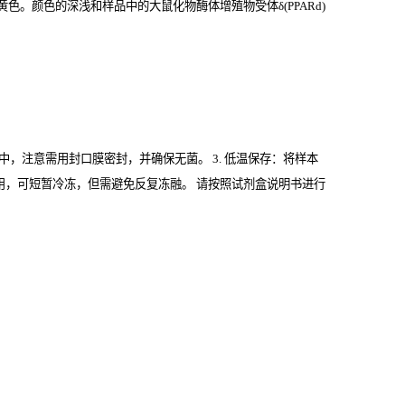
。颜色的深浅和样品中的大鼠化物酶体增殖物受体δ(PPARd)
管中，注意需用封口膜密封，并确保无菌。 3. 低温保存：将样本
期内使用，可短暂冷冻，但需避免反复冻融。 请按照试剂盒说明书进行