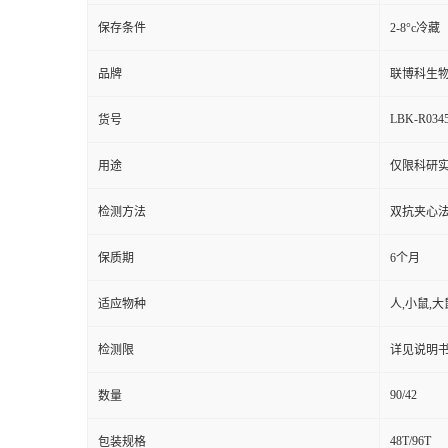
保存条件
2-8°c冷藏
品牌
联博科生
LBK-R034
货号
用途
仅限科研实
检测方法
双抗夹心法（
保质期
6个月
适应物种
人,小鼠,大
检测限
详见说明
90/42
数量
48T/96T
包装规格