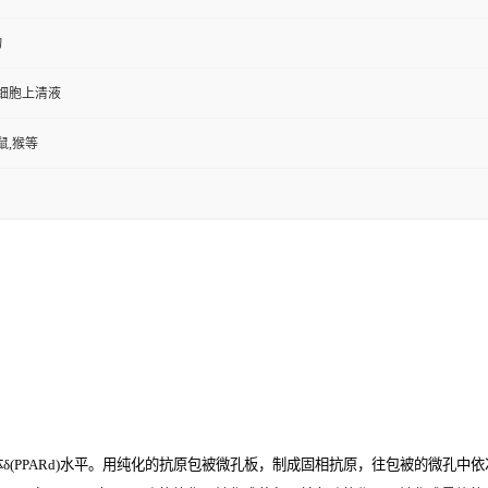
物
,细胞上清液
鼠,猴等
PARd)
水平。用纯化的抗原包被微孔板，制成固相抗原，往包被的微孔中依次加