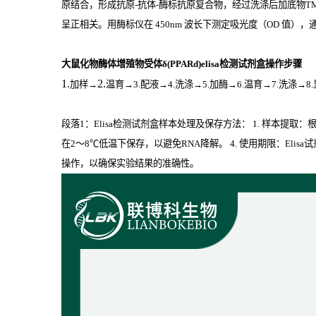
原结合，形成抗原
-
抗体
-
酶标抗原复合物，经过洗涤后加底物
T
呈正相关。用酶标仪在
450nm
波长下测定吸光度（
OD
值），通
大鼠化物酶体增殖物受体δ(PPARd)elisa检测试剂盒操作步骤
1.
2.
加样
→
温育
→3.配液→4.洗涤→5.加酶→6.温育→7.洗涤→8
段落1：Elisa检测试剂盒样本处理及保存方法： 1. 样本提
在2～8℃低温下保存，以避免RNA降解。 4. 使用期限：El
操作，以确保实验结果的准确性。