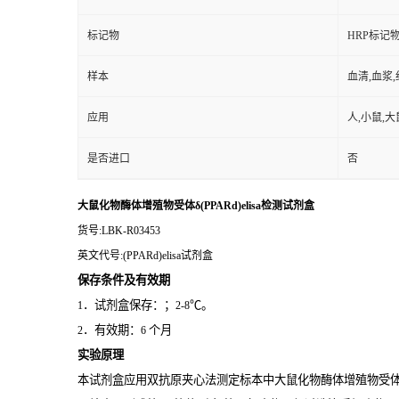
标记物
HRP标记
样本
血清,血浆
应用
人,小鼠,大
是否进口
否
大鼠化物酶体增殖物受体δ(PPARd)elisa检测试剂盒
货号
:LBK-R03453
英文代号
:(PPARd)elisa试剂盒
保存条件及有效期
．试剂盒保存：；
℃。
1
2-8
．有效期：
个月
2
6
实验原理
本试剂盒应用双抗原夹心法测定标本中大鼠化物酶体增殖物受体δ(P