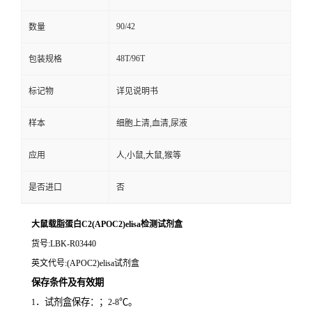
90/42
数量
48T/96T
包装规格
标记物
详见说明书
样本
细胞上清,血清,尿液
应用
人,小鼠,大鼠,猴等
是否进口
否
大鼠载脂蛋白C2(APOC2)elisa检测试剂盒
货号
:LBK-R03440
英文代号
:(APOC2)elisa试剂盒
保存条件及有效期
．试剂盒保存：；
℃。
1
2-8