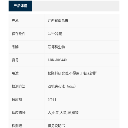
产品详请
产地
江西省南昌市
保存条件
2-8°c冷藏
品牌
联博科生物
LBK-R03440
货号
用途
仅限科研实验,不得用于临床诊断
检测方法
双抗夹心法（elisa）
保质期
6个月
适应物种
人,小鼠,大鼠,猴,鸡等
检测限
详见说明书