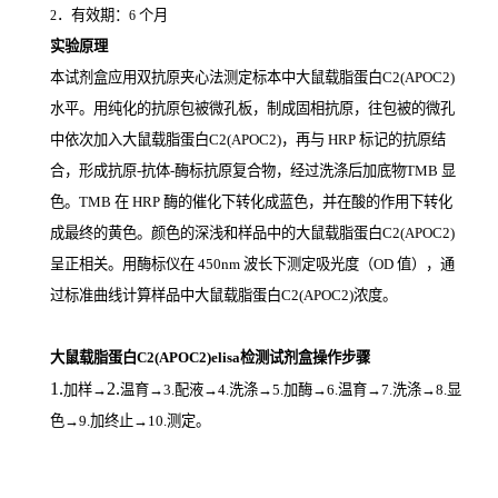
．有效期：
个月
2
6
实验原理
本试剂盒应用双抗原夹心法测定标本中大鼠载脂蛋白C2(APOC2)
水平。用纯化的抗原包被微孔板，制成固相抗原，往包被的微孔
中依次加入大鼠载脂蛋白C2(APOC2)，再与
HRP
标记的抗原结
合，形成抗原
-
抗体
-
酶标抗原复合物，经过洗涤后加底物
TMB
显
色。
TMB
在
HRP
酶的催化下转化成蓝色，并在酸的作用下转化
成最终的黄色。颜色的深浅和样品中的大鼠载脂蛋白C2(APOC2)
呈正相关。用酶标仪在
450nm
波长下测定吸光度（
OD
值），通
过标准曲线计算样品中大鼠载脂蛋白C2(APOC2)
浓度。
大鼠载脂蛋白C2(APOC2)elisa检测试剂盒操作步骤
1.
2.
加样
→
温育
→3.配液→4.洗涤→5.加酶→6.温育→7.洗涤→8.显
色→9.加终止→10.测定。