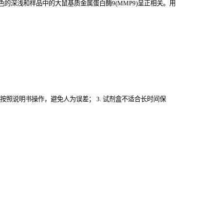
的深浅和样品中的大鼠基质金属蛋白酶9(MMP9)
呈正相关。用
格按照说明书操作，避免人为误差； 3. 试剂盒不适合长时间保