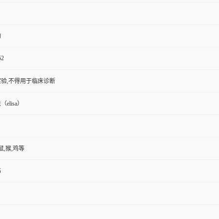
物
52
验,不得用于临床诊断
elisa）
鼠,猴,鸡等
书