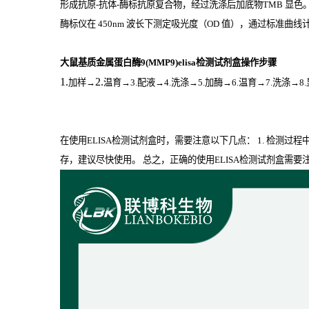
形成抗原
-
抗体
-
酶标抗原复合物，经过洗涤后加底物
TMB
显色
酶标仪在
450nm
波长下测定吸光度（
OD
值），通过标准曲线计
大鼠基质金属蛋白酶9(MMP9)elisa检测试剂盒操作步骤
1.
2.
加样
→
温育
→3.配液→4.洗涤→5.加酶→6.温育→7.洗涤→8
在使用ELISA检测试剂盒时，需要注意以下几点： 1. 检测过
存，建议尽快使用。 总之，正确的使用ELISA检测试剂盒需