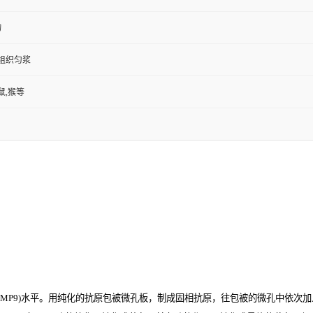
物
,组织匀浆
鼠,猴等
P9)
水平。用纯化的抗原包被微孔板，制成固相抗原，往包被的微孔中依次加入