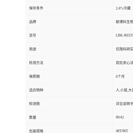
保存条件
2-8°c冷藏
品牌
联博科生
LBK-R033
货号
用途
仅限科研实
检测方法
双抗夹心法（
保质期
6个月
适应物种
人,小鼠,大
检测限
详见说明
90/42
数量
48T/96T
包装规格