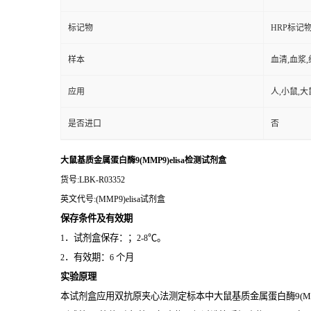
标记物
HRP标记
样本
血清,血浆
应用
人,小鼠,大
是否进口
否
大鼠基质金属蛋白酶9(MMP9)elisa检测试剂盒
货号
:LBK-R03352
英文代号
:(MMP9)elisa试剂盒
保存条件及有效期
．试剂盒保存：；
℃。
1
2-8
．有效期：
个月
2
6
实验原理
本试剂盒应用双抗原夹心法测定标本中大鼠基质金属蛋白酶9(MM