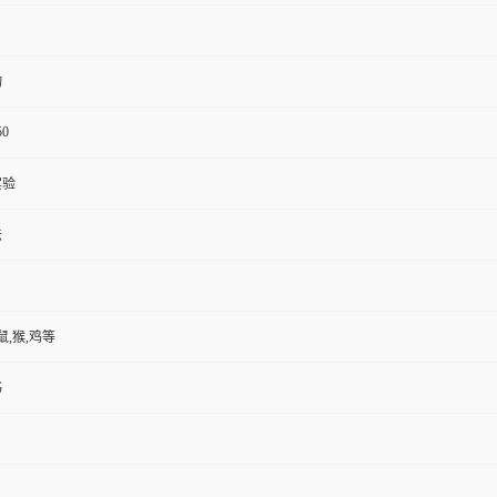
物
50
实验
法
鼠,猴,鸡等
书