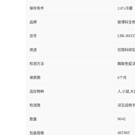
保存条件
2-8°c冷藏
品牌
联博科生
LBK-R033
货号
用途
仅限科研
检测方法
酶联免疫
保质期
6个月
适应物种
人,小鼠,大
检测限
详见说明
90/42
数量
48T/96T
包装规格