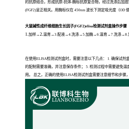
的抗原结合，形成抗原
-
抗体
-
酶标抗原复合物，经过洗涤后加底
(FGF2)
呈正相关。用酶标仪在
450nm
波长下测定吸光度（
OD
大鼠碱性成纤维细胞生长因子(FGF2)elisa检测试剂盒操作步骤
1.
2.
加样
→
温育
→3.配液→4.洗涤→5.加酶→6.温育→7.洗涤→8
在使用ELISA检测试剂盒时，需要注意以下几点： 1. 确保试
的配制需要准确，并注意保存条件； 5. 检测过程中需要避免温
用。 总之，正确的使用ELISA检测试剂盒需要注意细节和步