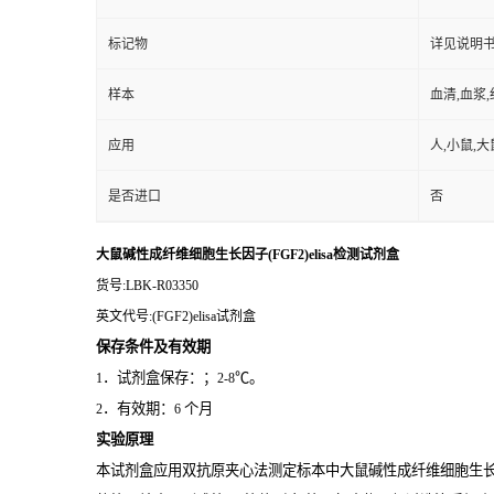
标记物
详见说明
样本
血清,血浆
应用
人,小鼠,大
是否进口
否
大鼠碱性成纤维细胞生长因子(FGF2)elisa检测试剂盒
货号
:LBK-R03350
英文代号
:(FGF2)elisa试剂盒
保存条件及有效期
．试剂盒保存：；
℃。
1
2-8
．有效期：
个月
2
6
实验原理
本试剂盒应用双抗原夹心法测定标本中大鼠碱性成纤维细胞生长因子