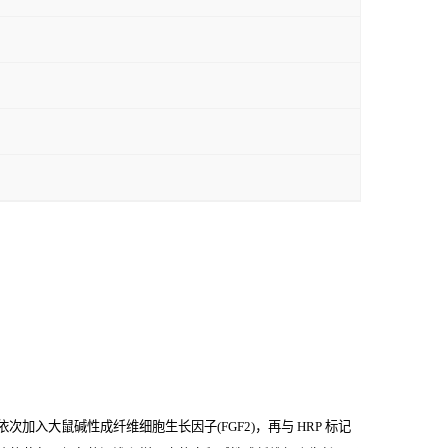
次加入大鼠碱性成纤维细胞生长因子(FGF2)，再与
HRP
标记