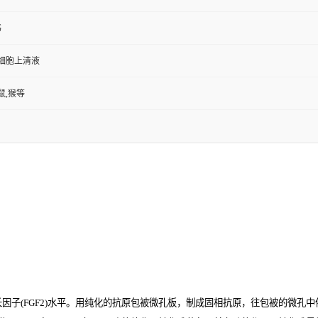
书
,细胞上清液
鼠,猴等
(FGF2)
水平。用纯化的抗原包被微孔板，制成固相抗原，往包被的微孔中依