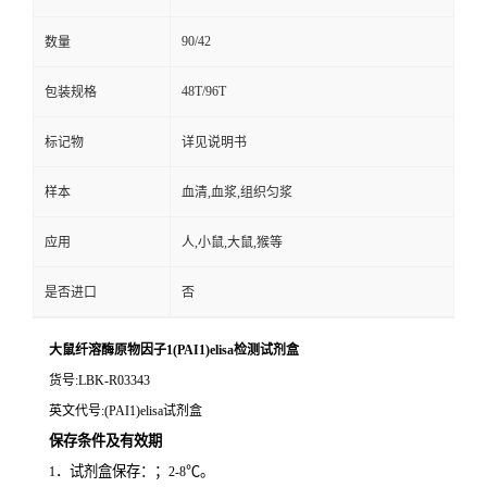
90/42
数量
48T/96T
包装规格
标记物
详见说明书
样本
血清,血浆,组织匀浆
应用
人,小鼠,大鼠,猴等
是否进口
否
大鼠纤溶酶原物因子1(PAI1)elisa检测试剂盒
货号
:LBK-R03343
英文代号
:(PAI1)elisa试剂盒
保存条件及有效期
．试剂盒保存：；
℃。
1
2-8