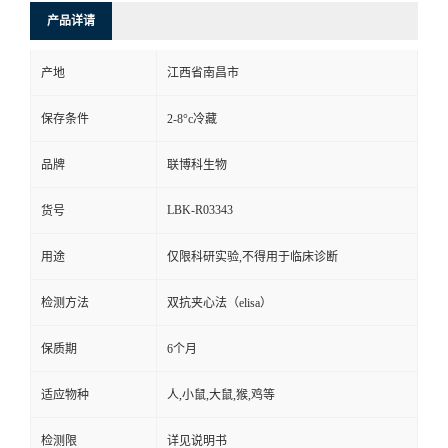
产品详请
产地
江西省南昌市
保存条件
2-8°c冷藏
品牌
联博科生物
LBK-R03343
货号
用途
仅限科研实验,不得用于临床诊断
检测方法
双抗夹心法（elisa）
保质期
6个月
适应物种
人,小鼠,大鼠,猴,鸡等
检测限
详见说明书