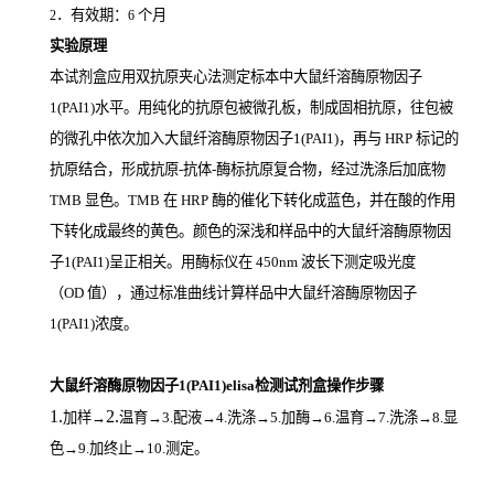
．有效期：
个月
2
6
实验原理
本试剂盒应用双抗原夹心法测定标本中大鼠纤溶酶原物因子
1(PAI1)
水平。用纯化的抗原包被微孔板，制成固相抗原，往包被
的微孔中依次加入大鼠纤溶酶原物因子1(PAI1)，再与
HRP
标记的
抗原结合，形成抗原
-
抗体
-
酶标抗原复合物，经过洗涤后加底物
TMB
显色。
TMB
在
HRP
酶的催化下转化成蓝色，并在酸的作用
下转化成最终的黄色。颜色的深浅和样品中的大鼠纤溶酶原物因
子1(PAI1)
呈正相关。用酶标仪在
450nm
波长下测定吸光度
（
OD
值），通过标准曲线计算样品中大鼠纤溶酶原物因子
1(PAI1)
浓度。
大鼠纤溶酶原物因子1(PAI1)elisa检测试剂盒操作步骤
1.
2.
加样
→
温育
→3.配液→4.洗涤→5.加酶→6.温育→7.洗涤→8.显
色→9.加终止→10.测定。