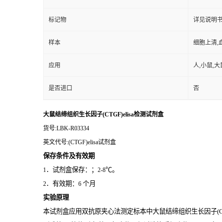
标记物
详见说明
样本
细胞上清,
应用
人,小鼠,大
是否进口
否
大鼠结缔组织生长因子(CTGF)elisa检测试剂盒
货号
:LBK-R03334
英文代号
:(CTGF)elisa试剂盒
保存条件及有效期
．试剂盒保存：；
℃。
1
2-8
．有效期：
个月
2
6
实验原理
本试剂盒应用双抗原夹心法测定标本中大鼠结缔组织生长因子(CT