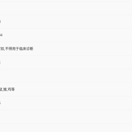
物
34
验,不得用于临床诊断
法
鼠,猴,鸡等
书