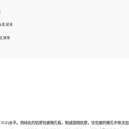
书
血清,尿液
鼠,猴等
GF)
水平。用纯化的抗原包被微孔板，制成固相抗原，往包被的微孔中依次加入