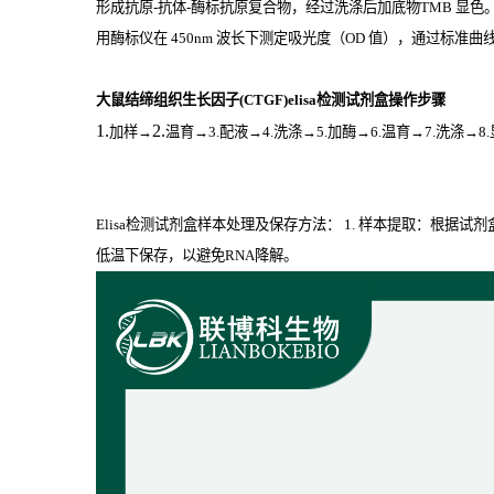
形成抗原
-
抗体
-
酶标抗原复合物，经过洗涤后加底物
TMB
显色
用酶标仪在
450nm
波长下测定吸光度（
OD
值），通过标准曲线
大鼠结缔组织生长因子(CTGF)elisa检测试剂盒操作步骤
1.
2.
加样
→
温育
→3.配液→4.洗涤→5.加酶→6.温育→7.洗涤→8
Elisa检测试剂盒样本处理及保存方法： 1. 样本提取：根据
低温下保存，以避免RNA降解。