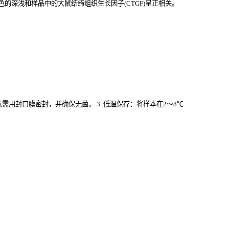
的深浅和样品中的大鼠结缔组织生长因子(CTGF)
呈正相关。
意需用封口膜密封，并确保无菌。 3. 低温保存：将样本在2～8℃