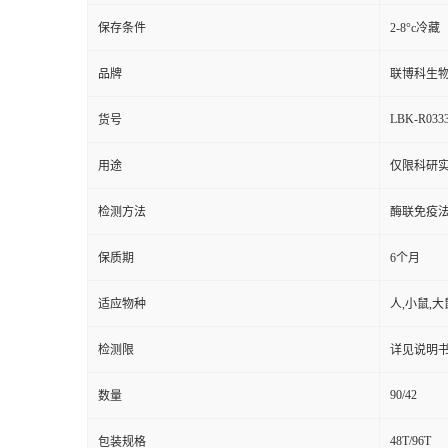
保存条件
2-8°c冷藏
品牌
联博科生
LBK-R033
货号
用途
仅限科研实
检测方法
酶联免疫
保质期
6个月
适应物种
人,小鼠,大
检测限
详见说明
90/42
数量
48T/96T
包装规格