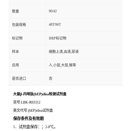
90/42
数量
48T/96T
包装规格
标记物
HRP标记物
样本
细胞上清,血清,尿液
应用
人,小鼠,大鼠,猴等
是否进口
否
大鼠β-内啡肽(bEP)elisa检测试剂盒
货号
:LBK-R03312
英文代号
:(bEP)elisa试剂盒
保存条件及有效期
．试剂盒保存：；
℃。
1
2-8