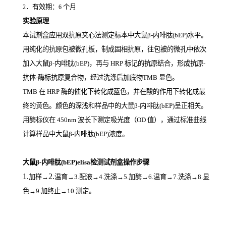
．有效期：
个月
2
6
实验原理
本试剂盒应用双抗原夹心法测定标本中大鼠β-内啡肽(bEP)
水平。
用纯化的抗原包被微孔板，制成固相抗原，往包被的微孔中依次
加入大鼠β-内啡肽(bEP)，再与
HRP
标记的抗原结合，形成抗原
-
抗体
-
酶标抗原复合物，经过洗涤后加底物
TMB
显色。
TMB
在
HRP
酶的催化下转化成蓝色，并在酸的作用下转化成最
终的黄色。颜色的深浅和样品中的大鼠β-内啡肽(bEP)
呈正相关。
用酶标仪在
450nm
波长下测定吸光度（
OD
值），通过标准曲线
计算样品中大鼠β-内啡肽(bEP)
浓度。
大鼠β-内啡肽(bEP)elisa检测试剂盒操作步骤
1.
2.
加样
→
温育
→3.配液→4.洗涤→5.加酶→6.温育→7.洗涤→8.显
色→9.加终止→10.测定。