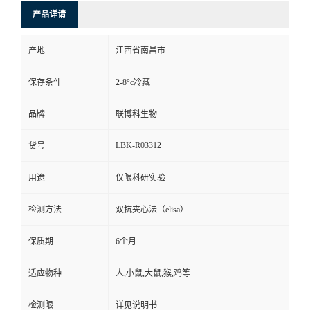
产品详请
产地
江西省南昌市
保存条件
2-8°c冷藏
品牌
联博科生物
LBK-R03312
货号
用途
仅限科研实验
检测方法
双抗夹心法（elisa）
保质期
6个月
适应物种
人,小鼠,大鼠,猴,鸡等
检测限
详见说明书