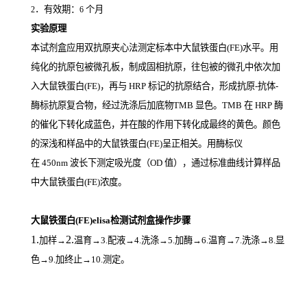
．有效期：
个月
2
6
实验原理
本试剂盒应用双抗原夹心法测定标本中大鼠铁蛋白(FE)
水平。用
纯化的抗原包被微孔板，制成固相抗原，往包被的微孔中依次加
入大鼠铁蛋白(FE)，再与
HRP
标记的抗原结合，形成抗原
-
抗体
-
酶标抗原复合物，经过洗涤后加底物
TMB
显色。
TMB
在
HRP
酶
的催化下转化成蓝色，并在酸的作用下转化成最终的黄色。颜色
的深浅和样品中的大鼠铁蛋白(FE)
呈正相关。用酶标仪
在
450nm
波长下测定吸光度（
OD
值），通过标准曲线计算样品
中大鼠铁蛋白(FE)
浓度。
大鼠铁蛋白(FE)elisa检测试剂盒操作步骤
1.
2.
加样
→
温育
→3.配液→4.洗涤→5.加酶→6.温育→7.洗涤→8.显
色→9.加终止→10.测定。