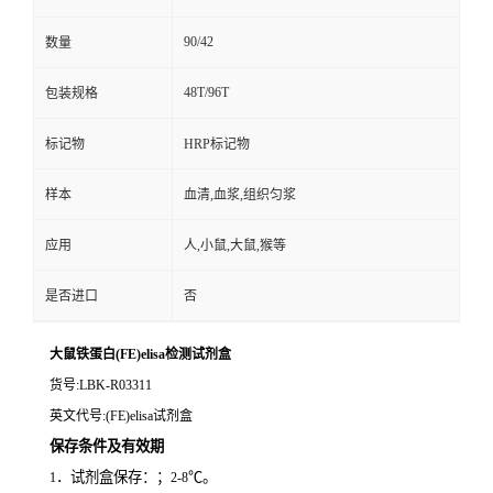
90/42
数量
48T/96T
包装规格
标记物
HRP标记物
样本
血清,血浆,组织匀浆
应用
人,小鼠,大鼠,猴等
是否进口
否
大鼠铁蛋白(FE)elisa检测试剂盒
货号
:LBK-R03311
英文代号
:(FE)elisa试剂盒
保存条件及有效期
．试剂盒保存：；
℃。
1
2-8