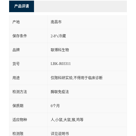
产品详请
产地
南昌市
保存条件
2-8°c冷藏
品牌
联博科生物
LBK-R03311
货号
用途
仅限科研实验,不得用于临床诊断
检测方法
酶联免疫法
保质期
6个月
适应物种
人,小鼠,大鼠,猴,鸡等
检测限
详见说明书