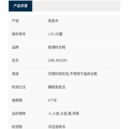
产品详请
产地
南昌市
保存条件
2-8°c冷藏
品牌
联博科生物
LBK-R03285
货号
用途
仅限科研实验,不得用于临床诊断
检测方法
酶联免疫法
保质期
6个月
适应物种
人,小鼠,大鼠,猴,鸡等
检测限
详见说明书