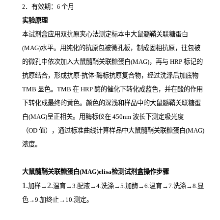
．有效期：
个月
2
6
实验原理
本试剂盒应用双抗原夹心法测定标本中大鼠髓鞘关联糖蛋白
(MAG)
水平。用纯化的抗原包被微孔板，制成固相抗原，往包被
的微孔中依次加入大鼠髓鞘关联糖蛋白(MAG)，再与
HRP
标记的
抗原结合，形成抗原
-
抗体
-
酶标抗原复合物，经过洗涤后加底物
TMB
显色。
TMB
在
HRP
酶的催化下转化成蓝色，并在酸的作用
下转化成最终的黄色。颜色的深浅和样品中的大鼠髓鞘关联糖蛋
白(MAG)
呈正相关。用酶标仪在
450nm
波长下测定吸光度
（
OD
值），通过标准曲线计算样品中大鼠髓鞘关联糖蛋白(MAG)
浓度。
大鼠髓鞘关联糖蛋白(MAG)elisa检测试剂盒操作步骤
1.
2.
加样
→
温育
→3.配液→4.洗涤→5.加酶→6.温育→7.洗涤→8.显
色→9.加终止→10.测定。