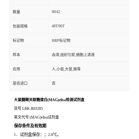
90/42
数量
48T/96T
包装规格
标记物
HRP标记物
样本
血清,组织匀浆,细胞上清液
应用
人,小鼠,大鼠,猴等
是否进口
否
大鼠髓鞘关联糖蛋白(MAG)elisa检测试剂盒
货号
:LBK-R03285
英文代号
:(MAG)elisa试剂盒
保存条件及有效期
．试剂盒保存：；
℃。
1
2-8