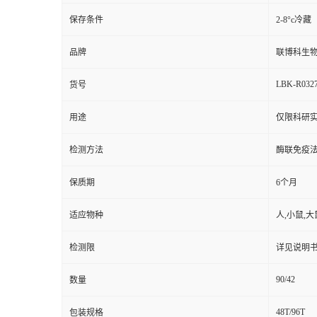
保存条件
2-8°c冷藏
品牌
联博科生
LBK-R032
货号
用途
仅限科研
检测方法
酶联免疫
保质期
6个月
适应物种
人,小鼠,大
检测限
详见说明
90/42
数量
48T/96T
包装规格