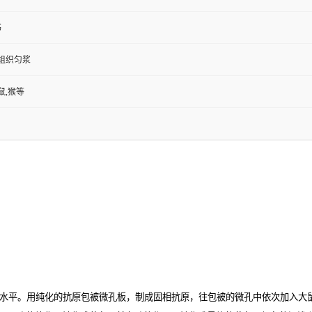
书
,组织匀浆
鼠,猴等
水平。用纯化的抗原包被微孔板，制成固相抗原，往包被的微孔中依次加入大鼠激