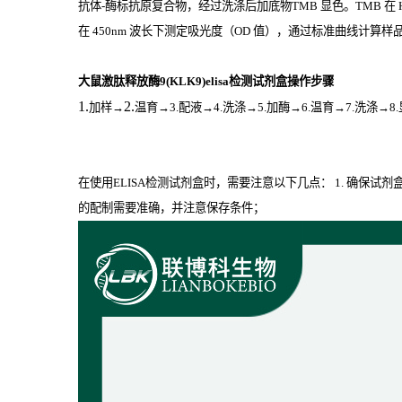
抗体
-
酶标抗原复合物，经过洗涤后加底物
TMB
显色。
TMB
在
在
450nm
波长下测定吸光度（
OD
值），通过标准曲线计算样品中
大鼠激肽释放酶9(KLK9)elisa检测试剂盒操作步骤
1.
2.
加样
→
温育
→3.配液→4.洗涤→5.加酶→6.温育→7.洗涤→8
在使用ELISA检测试剂盒时，需要注意以下几点： 1. 确保试
的配制需要准确，并注意保存条件；