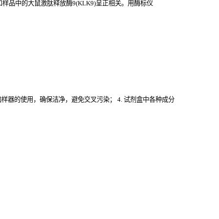
品中的大鼠激肽释放酶9(KLK9)
呈正相关。用酶标仪
意加样器的使用，确保洁净，避免交叉污染； 4. 试剂盒中各种成分