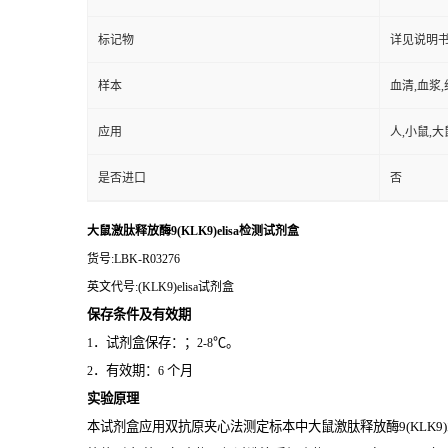
标记物
详见说明
样本
血清,血浆
应用
人,小鼠,大
是否进口
否
大鼠激肽释放酶9(KLK9)elisa检测试剂盒
货号
:LBK-R03276
英文代号
:(KLK9)elisa试剂盒
保存条件及有效期
．试剂盒保存：；
℃。
1
2-8
．有效期：
个月
2
6
实验原理
本试剂盒应用双抗原夹心法测定标本中大鼠激肽释放酶9(KLK9)