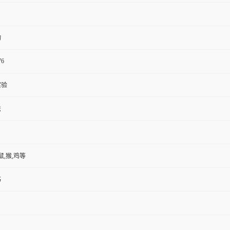
物
76
实验
法
鼠,猴,鸡等
书