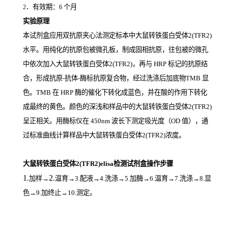
．有效期：
个月
2
6
实验原理
本试剂盒应用双抗原夹心法测定标本中大鼠转铁蛋白受体2(TFR2)
水平。用纯化的抗原包被微孔板，制成固相抗原，往包被的微孔
中依次加入大鼠转铁蛋白受体2(TFR2)，再与
HRP
标记的抗原结
合，形成抗原
-
抗体
-
酶标抗原复合物，经过洗涤后加底物
TMB
显
色。
TMB
在
HRP
酶的催化下转化成蓝色，并在酸的作用下转化
成最终的黄色。颜色的深浅和样品中的大鼠转铁蛋白受体2(TFR2)
呈正相关。用酶标仪在
450nm
波长下测定吸光度（
OD
值），通
过标准曲线计算样品中大鼠转铁蛋白受体2(TFR2)
浓度。
大鼠转铁蛋白受体2(TFR2)elisa检测试剂盒操作步骤
1.
2.
加样
→
温育
→3.配液→4.洗涤→5.加酶→6.温育→7.洗涤→8.显
色→9.加终止→10.测定。