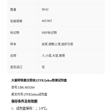
90/42
数量
48T/96T
包装规格
标记物
HRP标记物
样本
血浆,细胞上清,组织匀浆
应用
人,小鼠,大鼠,猴等
是否进口
否
大鼠转铁蛋白受体2(TFR2)elisa检测试剂盒
货号
:LBK-R03264
英文代号
:(TFR2)elisa试剂盒
保存条件及有效期
．试剂盒保存：；
℃。
1
2-8