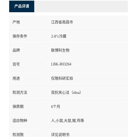
产品详请
产地
江西省南昌市
保存条件
2-8°c冷藏
品牌
联博科生物
LBK-R03264
货号
用途
仅限科研实验
检测方法
双抗夹心法（elisa）
保质期
6个月
适应物种
人,小鼠,大鼠,猴,鸡等
检测限
详见说明书