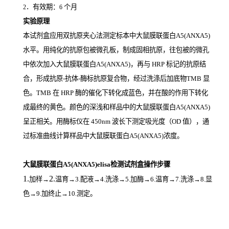
．有效期：
个月
2
6
实验原理
本试剂盒应用双抗原夹心法测定标本中大鼠膜联蛋白A5(ANXA5)
水平。用纯化的抗原包被微孔板，制成固相抗原，往包被的微孔
中依次加入大鼠膜联蛋白A5(ANXA5)，再与
HRP
标记的抗原结
合，形成抗原
-
抗体
-
酶标抗原复合物，经过洗涤后加底物
TMB
显
色。
TMB
在
HRP
酶的催化下转化成蓝色，并在酸的作用下转化
成最终的黄色。颜色的深浅和样品中的大鼠膜联蛋白A5(ANXA5)
呈正相关。用酶标仪在
450nm
波长下测定吸光度（
OD
值），通
过标准曲线计算样品中大鼠膜联蛋白A5(ANXA5)
浓度。
大鼠膜联蛋白A5(ANXA5)elisa检测试剂盒操作步骤
1.
2.
加样
→
温育
→3.配液→4.洗涤→5.加酶→6.温育→7.洗涤→8.显
色→9.加终止→10.测定。