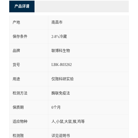
产品详请
产地
南昌市
保存条件
2-8°c冷藏
品牌
联博科生物
LBK-R03262
货号
用途
仅限科研实验
检测方法
酶联免疫法
保质期
6个月
适应物种
人,小鼠,大鼠,猴,鸡等
检测限
详见说明书