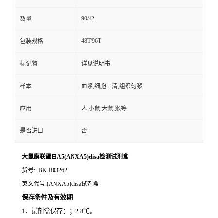
90/42
数量
48T/96T
包装规格
标记物
详见说明书
样本
血浆,细胞上清,组织匀浆
应用
人,小鼠,大鼠,猴等
是否进口
否
大鼠膜联蛋白A5(ANXA5)elisa检测试剂盒
货号
:LBK-R03262
英文代号
:(ANXA5)elisa试剂盒
保存条件及有效期
．试剂盒保存：；
℃。
1
2-8