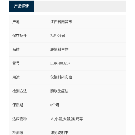
产品详请
产地
江西省南昌市
保存条件
2-8°c冷藏
品牌
联博科生物
LBK-R03257
货号
用途
仅限科研实验
检测方法
酶联免疫法
保质期
6个月
适应物种
人,小鼠,大鼠,猴,鸡等
检测限
详见说明书