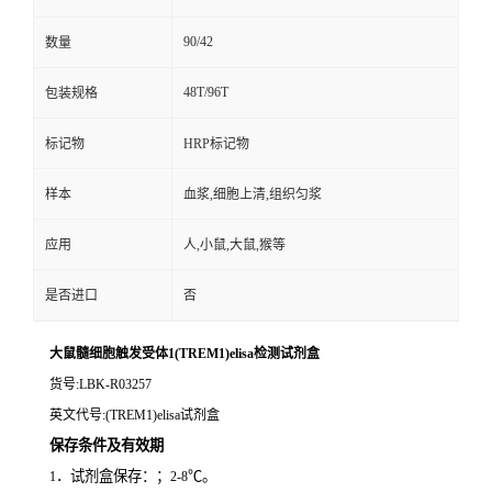
90/42
数量
48T/96T
包装规格
标记物
HRP标记物
样本
血浆,细胞上清,组织匀浆
应用
人,小鼠,大鼠,猴等
是否进口
否
大鼠髓细胞触发受体1(TREM1)elisa检测试剂盒
货号
:LBK-R03257
英文代号
:(TREM1)elisa试剂盒
保存条件及有效期
．试剂盒保存：；
℃。
1
2-8