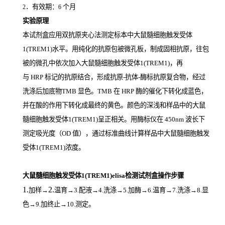
．有效期：
个月
2
6
实验原理
本试剂盒应用双抗原夹心法测定标本中大鼠髓细胞触发受体
1(TREM1)
水平。用纯化的抗原包被微孔板，制成固相抗原，往包
被的微孔中依次加入大鼠髓细胞触发受体1(TREM1)，再
与
HRP
标记的抗原结合，形成抗原
-
抗体
-
酶标抗原复合物，经过
洗涤后加底物
TMB
显色。
TMB
在
HRP
酶的催化下转化成蓝色，
并在酸的作用下转化成最终的黄色。颜色的深浅和样品中的大鼠
髓细胞触发受体1(TREM1)
呈正相关。用酶标仪在
450nm
波长下
测定吸光度（
OD
值），通过标准曲线计算样品中大鼠髓细胞触发
受体1(TREM1)
浓度。
大鼠髓细胞触发受体1(TREM1)elisa检测试剂盒操作步骤
1.
2.
加样
→
温育
→3.配液→4.洗涤→5.加酶→6.温育→7.洗涤→8.显
色→9.加终止→10.测定。