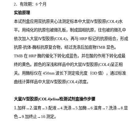
．有效期：
个月
2
6
实验原理
本试剂盒应用双抗原夹心法测定标本中大鼠Ⅳ型胶原(COL4)
水
平。用纯化的抗原包被微孔板，制成固相抗原，往包被的微孔中
依次加入大鼠Ⅳ型胶原(COL4)，再与
HRP
标记的抗原结合，形成
抗原
-
抗体
-
酶标抗原复合物，经过洗涤后加底物
TMB
显色。
TMB
在
HRP
酶的催化下转化成蓝色，并在酸的作用下转化成最
终的黄色。颜色的深浅和样品中的大鼠Ⅳ型胶原(COL4)
呈正相
关。用酶标仪在
450nm
波长下测定吸光度（
OD
值），通过标准
曲线计算样品中大鼠Ⅳ型胶原(COL4)
浓度。
大鼠Ⅳ型胶原(COL4)elisa检测试剂盒操作步骤
1.
2.
加样
→
温育
→3.配液→4.洗涤→5.加酶→6.温育→7.洗涤→8.显
色→9.加终止→10.测定。