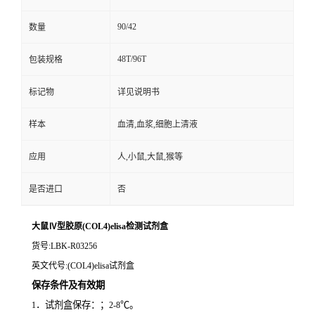
90/42
数量
48T/96T
包装规格
标记物
详见说明书
样本
血清,血浆,细胞上清液
应用
人,小鼠,大鼠,猴等
是否进口
否
大鼠Ⅳ型胶原(COL4)elisa检测试剂盒
货号
:LBK-R03256
英文代号
:(COL4)elisa试剂盒
保存条件及有效期
．试剂盒保存：；
℃。
1
2-8