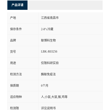
产品详请
产地
江西省南昌市
保存条件
2-8°c冷藏
品牌
联博科生物
LBK-R03256
货号
用途
仅限科研实验
检测方法
酶联免疫法
保质期
6个月
适应物种
人,小鼠,大鼠,猴,鸡等
检测限
详见说明书