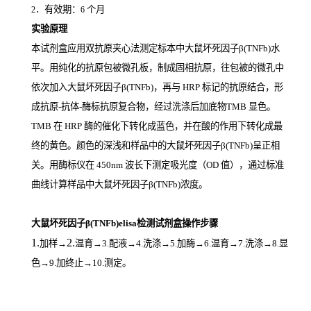
．有效期：
个月
2
6
实验原理
本试剂盒应用双抗原夹心法测定标本中大鼠坏死因子β(TNFb)
水
平。用纯化的抗原包被微孔板，制成固相抗原，往包被的微孔中
依次加入大鼠坏死因子β(TNFb)，再与
HRP
标记的抗原结合，形
成抗原
-
抗体
-
酶标抗原复合物，经过洗涤后加底物
TMB
显色。
TMB
在
HRP
酶的催化下转化成蓝色，并在酸的作用下转化成最
终的黄色。颜色的深浅和样品中的大鼠坏死因子β(TNFb)
呈正相
关。用酶标仪在
450nm
波长下测定吸光度（
OD
值），通过标准
曲线计算样品中大鼠坏死因子β(TNFb)
浓度。
大鼠坏死因子β(TNFb)elisa检测试剂盒操作步骤
1.
2.
加样
→
温育
→3.配液→4.洗涤→5.加酶→6.温育→7.洗涤→8.显
色→9.加终止→10.测定。