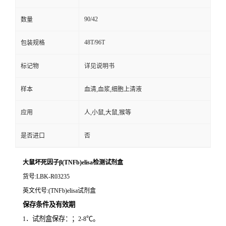
90/42
数量
48T/96T
包装规格
标记物
详见说明书
样本
血清,血浆,细胞上清液
应用
人,小鼠,大鼠,猴等
是否进口
否
大鼠坏死因子β(TNFb)elisa检测试剂盒
货号
:LBK-R03235
英文代号
:(TNFb)elisa试剂盒
保存条件及有效期
．试剂盒保存：；
℃。
1
2-8