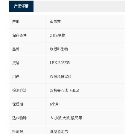
产品详请
产地
南昌市
保存条件
2-8°c冷藏
品牌
联博科生物
LBK-R03235
货号
用途
仅限科研实验
检测方法
双抗夹心法（elisa）
保质期
6个月
适应物种
人,小鼠,大鼠,猴,鸡等
检测限
详见说明书