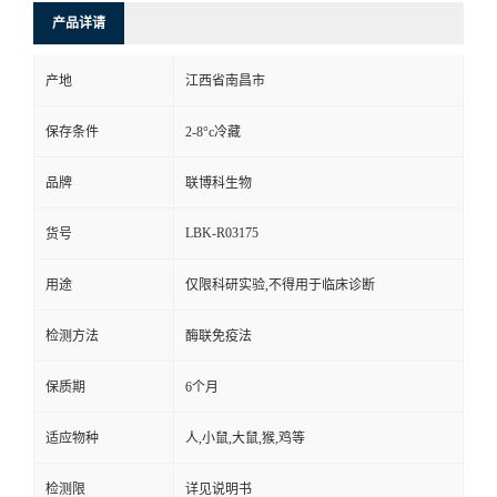
产品详请
产地
江西省南昌市
保存条件
2-8°c冷藏
品牌
联博科生物
LBK-R03175
货号
用途
仅限科研实验,不得用于临床诊断
检测方法
酶联免疫法
保质期
6个月
适应物种
人,小鼠,大鼠,猴,鸡等
检测限
详见说明书