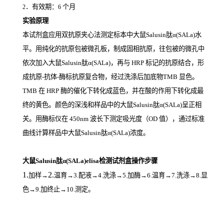
．有效期：
个月
2
6
实验原理
本试剂盒应用双抗原夹心法测定标本中大鼠Salusin肽α(SALa)
水
平。用纯化的抗原包被微孔板，制成固相抗原，往包被的微孔中
依次加入大鼠Salusin肽α(SALa)，再与
HRP
标记的抗原结合，形
成抗原
-
抗体
-
酶标抗原复合物，经过洗涤后加底物
TMB
显色。
TMB
在
HRP
酶的催化下转化成蓝色，并在酸的作用下转化成最
终的黄色。颜色的深浅和样品中的大鼠Salusin肽α(SALa)
呈正相
关。用酶标仪在
450nm
波长下测定吸光度（
OD
值），通过标准
曲线计算样品中大鼠Salusin肽α(SALa)
浓度。
大鼠Salusin肽α(SALa)elisa检测试剂盒操作步骤
1.
2.
加样
→
温育
→3.配液→4.洗涤→5.加酶→6.温育→7.洗涤→8.显
色→9.加终止→10.测定。