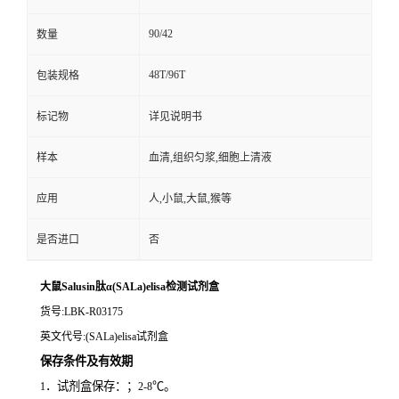
90/42
数量
48T/96T
包装规格
标记物
详见说明书
样本
血清,组织匀浆,细胞上清液
应用
人,小鼠,大鼠,猴等
是否进口
否
大鼠Salusin肽α(SALa)elisa检测试剂盒
货号
:LBK-R03175
英文代号
:(SALa)elisa试剂盒
保存条件及有效期
．试剂盒保存：；
℃。
1
2-8