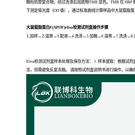
酶标抗原复合物，经过洗涤后加底物
TMB
显色。
TMB
在
HRP
下测定吸光度（
OD
值），通过标准曲线计算样品中大鼠载脂蛋白F
大鼠载脂蛋白F(APOF)elisa检测试剂盒操作步骤
1.
2.
加样
→
温育
→3.配液→4.洗涤→5.加酶→6.温育→7.洗涤→8
Elisa检测试剂盒样本处理及保存方法： 1. 样本提取：根据试
冻，但需避免反复冻融。 请按照试剂盒说明书进行操作，以确