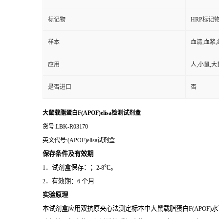
标记物
HRP标记
样本
血清,血浆
应用
人,小鼠,大
是否进口
否
大鼠载脂蛋白F(APOF)elisa检测试剂盒
货号
:LBK-R03170
英文代号
:(APOF)elisa试剂盒
保存条件及有效期
．试剂盒保存：；
℃。
1
2-8
．有效期：
个月
2
6
实验原理
本试剂盒应用双抗原夹心法测定标本中大鼠载脂蛋白F(APOF)
水