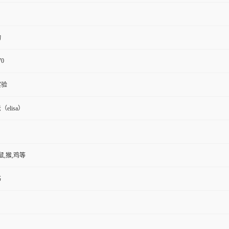
物
70
实验
elisa）
鼠,猴,鸡等
书