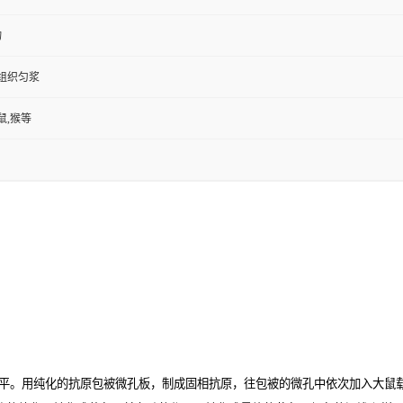
物
,组织匀浆
鼠,猴等
平。用纯化的抗原包被微孔板，制成固相抗原，往包被的微孔中依次加入大鼠载脂蛋