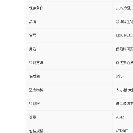
保存条件
2-8°c冷藏
品牌
联博科生
LBK-R031
货号
用途
仅限科研
检测方法
双抗夹心法（
保质期
6个月
适应物种
人,小鼠,大
检测限
详见说明
90/42
数量
48T/96T
包装规格