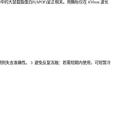
大鼠载脂蛋白F(APOF)
呈正相关。用酶标仪在
450nm
波长
过期则失去准确性。 3. 避免反复冻融：若需短期内使用，可短暂冷