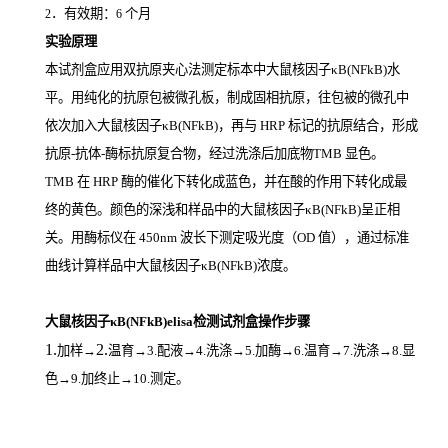
．有效期：
个月
2
6
实验原理
本试剂盒应用双抗原夹心法测定标本中大鼠核因子κB(NFkB)
水
平。用纯化的抗原包被微孔板，制成固相抗原，往包被的微孔中
依次加入大鼠核因子κB(NFkB)，再与
HRP
标记的抗原结合，形成
抗原
-
抗体
-
酶标抗原复合物，经过洗涤后加底物
TMB
显色。
TMB
在
HRP
酶的催化下转化成蓝色，并在酸的作用下转化成最
终的黄色。颜色的深浅和样品中的大鼠核因子κB(NFkB)
呈正相
关。用酶标仪在
450nm
波长下测定吸光度（
OD
值），通过标准
曲线计算样品中大鼠核因子κB(NFkB)
浓度。
大鼠核因子κB(NFkB)elisa检测试剂盒操作步骤
1.
2.
加样
→
温育
→3.配液→4.洗涤→5.加酶→6.温育→7.洗涤→8.显
色→9.加终止→10.测定。