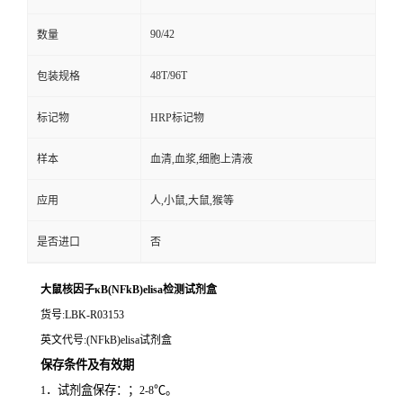
90/42
数量
48T/96T
包装规格
标记物
HRP标记物
样本
血清,血浆,细胞上清液
应用
人,小鼠,大鼠,猴等
是否进口
否
大鼠核因子κB(NFkB)elisa检测试剂盒
货号
:LBK-R03153
英文代号
:(NFkB)elisa试剂盒
保存条件及有效期
．试剂盒保存：；
℃。
1
2-8