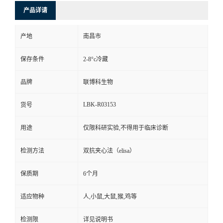
产品详请
产地
南昌市
保存条件
2-8°c冷藏
品牌
联博科生物
LBK-R03153
货号
用途
仅限科研实验,不得用于临床诊断
检测方法
双抗夹心法（elisa）
保质期
6个月
适应物种
人,小鼠,大鼠,猴,鸡等
检测限
详见说明书