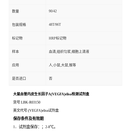
90/42
数量
48T/96T
包装规格
标记物
HRP标记物
样本
血清,组织匀浆,细胞上清液
应用
人,小鼠,大鼠,猴等
是否进口
否
大鼠血管内皮生长因子A(VEGFA)elisa检测试剂盒
货号
:LBK-R03150
英文代号
:(VEGFA)elisa试剂盒
保存条件及有效期
．试剂盒保存：；
℃。
1
2-8