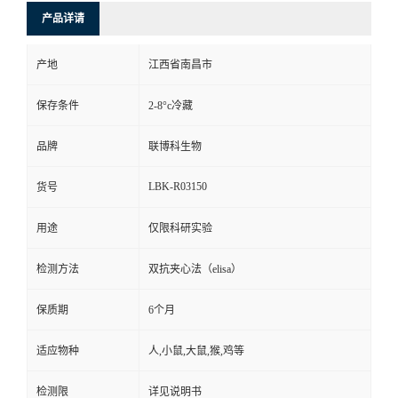
产品详请
产地
江西省南昌市
保存条件
2-8°c冷藏
品牌
联博科生物
LBK-R03150
货号
用途
仅限科研实验
检测方法
双抗夹心法（elisa）
保质期
6个月
适应物种
人,小鼠,大鼠,猴,鸡等
检测限
详见说明书