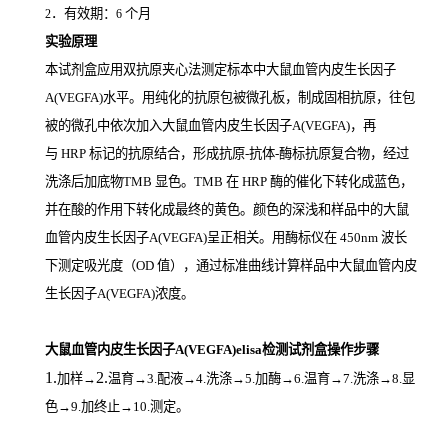
．有效期：
个月
2
6
实验原理
本试剂盒应用双抗原夹心法测定标本中大鼠血管内皮生长因子
A(VEGFA)
水平。用纯化的抗原包被微孔板，制成固相抗原，往包
被的微孔中依次加入大鼠血管内皮生长因子A(VEGFA)，再
与
HRP
标记的抗原结合，形成抗原
-
抗体
-
酶标抗原复合物，经过
洗涤后加底物
TMB
显色。
TMB
在
HRP
酶的催化下转化成蓝色，
并在酸的作用下转化成最终的黄色。颜色的深浅和样品中的大鼠
血管内皮生长因子A(VEGFA)
呈正相关。用酶标仪在
450nm
波长
下测定吸光度（
OD
值），通过标准曲线计算样品中大鼠血管内皮
生长因子A(VEGFA)
浓度。
大鼠血管内皮生长因子A(VEGFA)elisa检测试剂盒操作步骤
1.
2.
加样
→
温育
→3.配液→4.洗涤→5.加酶→6.温育→7.洗涤→8.显
色→9.加终止→10.测定。